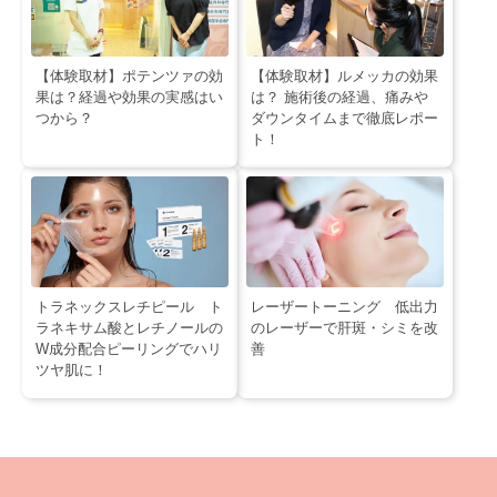
【体験取材】ポテンツァの効
【体験取材】ルメッカの効果
果は？経過や効果の実感はい
は？ 施術後の経過、痛みや
つから？
ダウンタイムまで徹底レポー
ト！
トラネックスレチピール ト
レーザートーニング 低出力
ラネキサム酸とレチノールの
のレーザーで肝斑・シミを改
W成分配合ピーリングでハリ
善
ツヤ肌に！