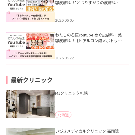
容皮膚科「”とおりすがりの皮膚科
医”がスレッズの肌悩みに本気で答えて
みた」を公開いたしました。
2026.06.05
わたしの名医Youtube めぐ皮膚科・美
容皮膚科「【ヒアルロン酸×ボトック
ス併用】ハイブリッド注入を美容皮膚
科医が徹底解説」を公開いたしまし
た。
2026.05.22
最新クリニック
MJクリニック札幌
北海道
いびきメディカルクリニック 福岡院