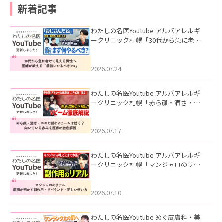
新着記事
わたしの名医Youtube アルバアレルギ
ークリニック札幌「30代から急に老け
て見える男性へ｜医師が教える「最初
にやるべき3つ」」を公開いたしまし
た。
2026.07.24
わたしの名医Youtube アルバアレルギ
ークリニック札幌「赤ら顔・酒さ・ニ
キビ跡にVビームは効く？向いている赤
みを医師が徹底解説」を公開いたしま
した。
2026.07.17
わたしの名医Youtube アルバアレルギ
ークリニック札幌「マンジャロのリア
ル｜医師が明かす副作用・リバウン
ド・正しい使い方」を公開いたしまし
た。
2026.07.10
わたしの名医Youtube めぐ皮膚科・美