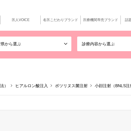
医人VOICE
名医こだわりブランド
医療機関専売ブランド
話
府県から選ぶ
診療内容から選ぶ
法）
ヒアルロン酸注入
ボツリヌス菌注射
小顔注射（BNLS注