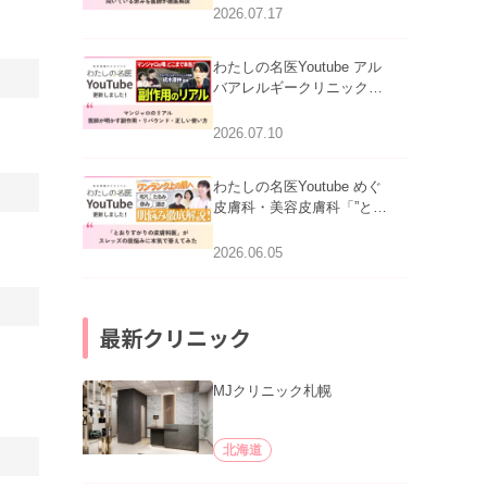
跡にVビームは効く？向い
2026.07.17
ている赤みを医師が徹底解
説」を公開いたしました。
わたしの名医Youtube アル
バアレルギークリニック札
幌「マンジャロのリアル｜
医師が明かす副作用・リバ
2026.07.10
ウンド・正しい使い方」を
公開いたしました。
わたしの名医Youtube めぐ
皮膚科・美容皮膚科「”とお
りすがりの皮膚科医”がスレ
ッズの肌悩みに本気で答え
2026.06.05
てみた」を公開いたしまし
た。
最新クリニック
MJクリニック札幌
北海道