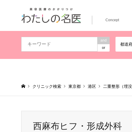
Concept
and
都道
or
クリニック検索
東京都
港区
二重整形（埋没
西麻布ヒフ・形成外科