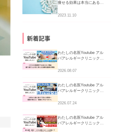
痩せる効果は本当にある
の？
2023.11.10
新着記事
わたしの名医Youtube アル
バアレルギークリニック札
幌「ニキビが皮膚科でも治
らない理由｜繰り返す人が
2026.08.07
次に考える治療を医師が解
説」を公開いたしました。
わたしの名医Youtube アル
バアレルギークリニック札
幌「30代から急に老けて見
える男性へ｜医師が教える
2026.07.24
「最初にやるべき3つ」」を
公開いたしました。
わたしの名医Youtube アル
バアレルギークリニック札
幌「赤ら顔・酒さ・ニキビ