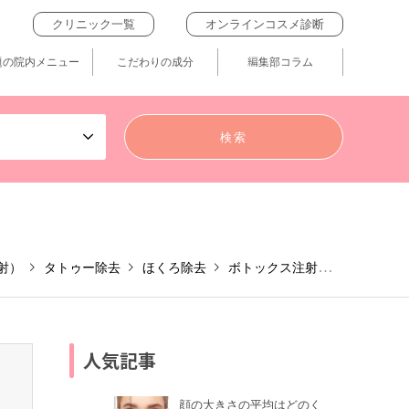
クリニック一覧
オンラインコスメ診断
題の院内メニュー
こだわりの成分
編集部コラム
射）
タトゥー除去
ほくろ除去
ボトックス注射
エラ形成（
人気記事
顔の大きさの平均はどのく