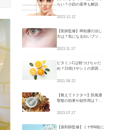
らい？小顔の基準も解説
2023.12.12
【医師監修】稗粒腫の治し
方は？気になる白いブツブ
ツの原因と自宅でできるケ
アについて
2023.11.17
ビタミンCは朝つけちゃだ
め？日焼けやシミの原因に
なるってホント？
2021.09.22
【教えてドクター】防風通
聖散の効果や副作用は？長
期服用は危険なの？
2023.07.27
【薬剤師監修】ミヤBM錠に