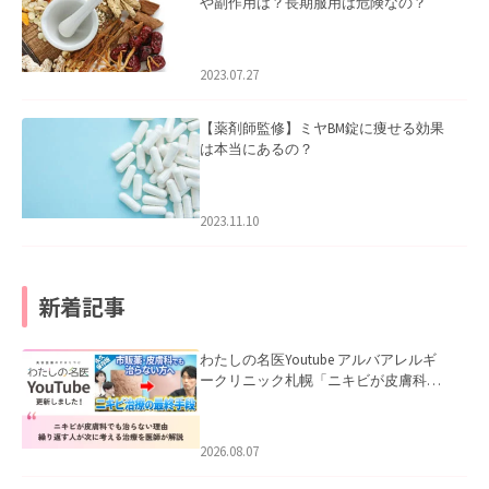
や副作用は？長期服用は危険なの？
2023.07.27
【薬剤師監修】ミヤBM錠に痩せる効果
は本当にあるの？
2023.11.10
新着記事
わたしの名医Youtube アルバアレルギ
ークリニック札幌「ニキビが皮膚科で
も治らない理由｜繰り返す人が次に考
える治療を医師が解説」を公開いたし
ました。
2026.08.07