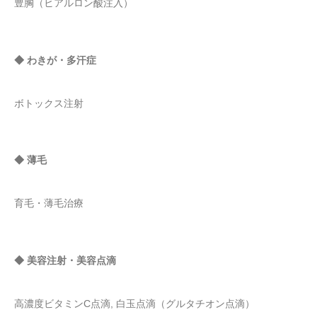
豊胸（ヒアルロン酸注入）
◆ わきが・多汗症
ボトックス注射
◆ 薄毛
育毛・薄毛治療
◆ 美容注射・美容点滴
高濃度ビタミンC点滴, 白玉点滴（グルタチオン点滴）