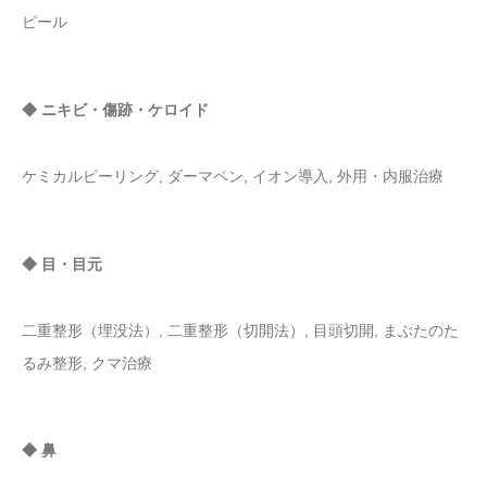
ピール
◆ ニキビ・傷跡・ケロイド
ケミカルピーリング, ダーマペン, イオン導入, 外用・内服治療
◆ 目・目元
二重整形（埋没法）, 二重整形（切開法）, 目頭切開, まぶたのた
るみ整形, クマ治療
◆ 鼻