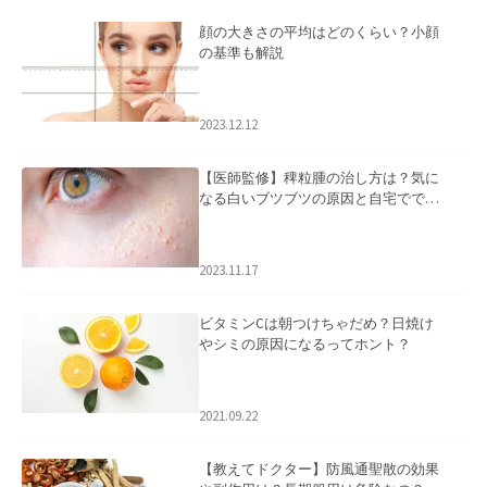
顔の大きさの平均はどのくらい？小顔
の基準も解説
2023.12.12
【医師監修】稗粒腫の治し方は？気に
なる白いブツブツの原因と自宅ででき
るケアについて
2023.11.17
ビタミンCは朝つけちゃだめ？日焼け
やシミの原因になるってホント？
2021.09.22
【教えてドクター】防風通聖散の効果