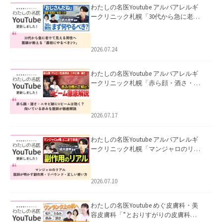
わたしの名医Youtube アルバアレルギ
ークリニック札幌「30代から急に老け
て見える男性へ｜医師が教える「最初
にやるべき3つ」」を公開いたしまし
た。
2026.07.24
わたしの名医Youtube アルバアレルギ
ークリニック札幌「赤ら顔・酒さ・ニ
キビ跡にVビームは効く？向いている赤
みを医師が徹底解説」を公開いたしま
した。
2026.07.17
わたしの名医Youtube アルバアレルギ
ークリニック札幌「マンジャロのリア
ル｜医師が明かす副作用・リバウン
ド・正しい使い方」を公開いたしまし
た。
2026.07.10
わたしの名医Youtube めぐ皮膚科・美
容皮膚科「”とおりすがりの皮膚科