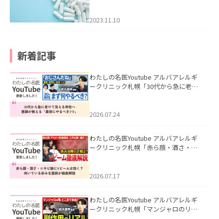
2023.11.10
新着記事
わたしの名医Youtube アルバアレルギ
ークリニック札幌「30代から急に老け
て見える男性へ｜医師が教える「最初
にやるべき3つ」」を公開いたしまし
た。
2026.07.24
わたしの名医Youtube アルバアレルギ
ークリニック札幌「赤ら顔・酒さ・ニ
キビ跡にVビームは効く？向いている赤
みを医師が徹底解説」を公開いたしま
した。
2026.07.17
わたしの名医Youtube アルバアレルギ
ークリニック札幌「マンジャロのリア
ル｜医師が明かす副作用・リバウン