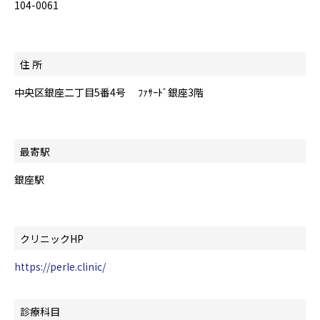
104-0061
住 所
中央区銀座二丁目5番4号 ﾌｧｻｰﾄﾞ銀座3階
最寄駅
銀座駅
クリニックHP
https://perle.clinic/
診療科目