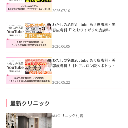
ド・正しい使い方」を公開いたしまし
た。
2026.07.10
わたしの名医Youtube めぐ皮膚科・美
容皮膚科「”とおりすがりの皮膚科
医”がスレッズの肌悩みに本気で答えて
みた」を公開いたしました。
2026.06.05
わたしの名医Youtube めぐ皮膚科・美
容皮膚科「【ヒアルロン酸×ボトック
ス併用】ハイブリッド注入を美容皮膚
科医が徹底解説」を公開いたしまし
た。
2026.05.22
最新クリニック
MJクリニック札幌