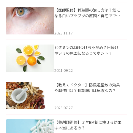
【医師監修】稗粒腫の治し方は？気に
なる白いブツブツの原因と自宅ででき
るケアについて
2023.11.17
ビタミンCは朝つけちゃだめ？日焼け
やシミの原因になるってホント？
2021.09.22
【教えてドクター】防風通聖散の効果
や副作用は？長期服用は危険なの？
2023.07.27
【薬剤師監修】ミヤBM錠に痩せる効果
は本当にあるの？