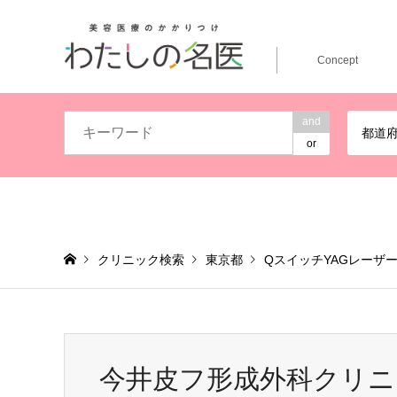
Concept
and
都道
or
クリニック検索
東京都
QスイッチYAGレーザ
今井皮フ形成外科クリニ