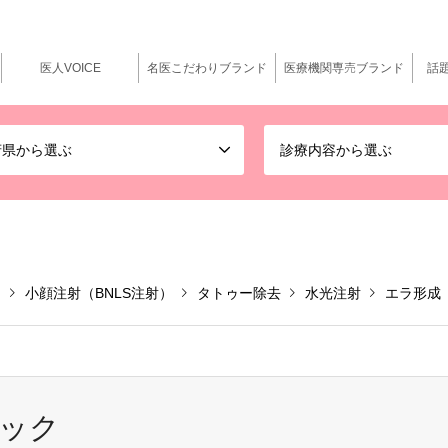
医人VOICE
名医こだわりブランド
医療機関専売ブランド
話
府県から選ぶ
診療内容から選ぶ
ー
小顔注射（BNLS注射）
タトゥー除去
水光注射
エラ形成
ック