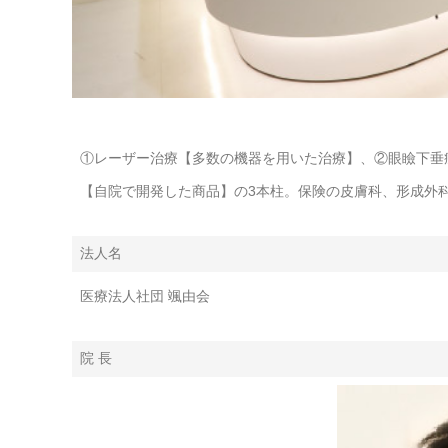
①レーザー治療【多数の機器を用いた治療】、②眼瞼下垂症
【自院で開発した商品】の3本柱。保険の皮膚科、形成外
法人名
医療法人社団 颯由会
院 長