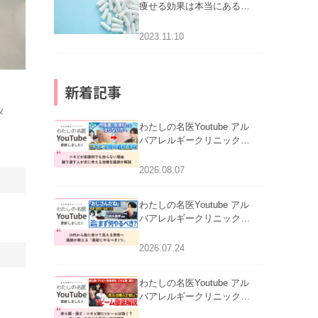
痩せる効果は本当にある
の？
2023.11.10
新着記事
メ
わたしの名医Youtube アル
バアレルギークリニック札
幌「ニキビが皮膚科でも治
らない理由｜繰り返す人が
2026.08.07
次に考える治療を医師が解
説」を公開いたしました。
わたしの名医Youtube アル
バアレルギークリニック札
幌「30代から急に老けて見
える男性へ｜医師が教える
2026.07.24
「最初にやるべき3つ」」を
公開いたしました。
わたしの名医Youtube アル
バアレルギークリニック札
幌「赤ら顔・酒さ・ニキビ