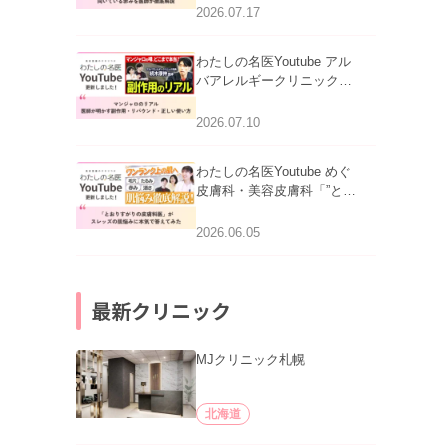
跡にVビームは効く？向い
2026.07.17
ている赤みを医師が徹底解
説」を公開いたしました。
わたしの名医Youtube アル
バアレルギークリニック札
幌「マンジャロのリアル｜
医師が明かす副作用・リバ
2026.07.10
ウンド・正しい使い方」を
公開いたしました。
わたしの名医Youtube めぐ
皮膚科・美容皮膚科「”とお
りすがりの皮膚科医”がスレ
ッズの肌悩みに本気で答え
2026.06.05
てみた」を公開いたしまし
た。
最新クリニック
MJクリニック札幌
北海道