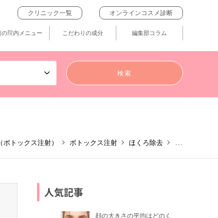
クリニック一覧
オンラインコスメ診断
題の院内メニュー
こだわりの成分
編集部コラム
（ボトックス注射）
ボトックス注射
ほくろ除去
ケミカルピー
人気記事
顔の大きさの平均はどのく