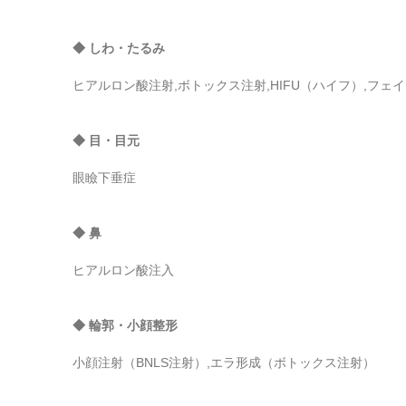
◆ しわ・たるみ
ヒアルロン酸注射,ボトックス注射,HIFU（ハイフ）,フェ
◆ 目・目元
眼瞼下垂症
◆ 鼻
ヒアルロン酸注入
◆ 輪郭・小顔整形
小顔注射（BNLS注射）,エラ形成（ボトックス注射）