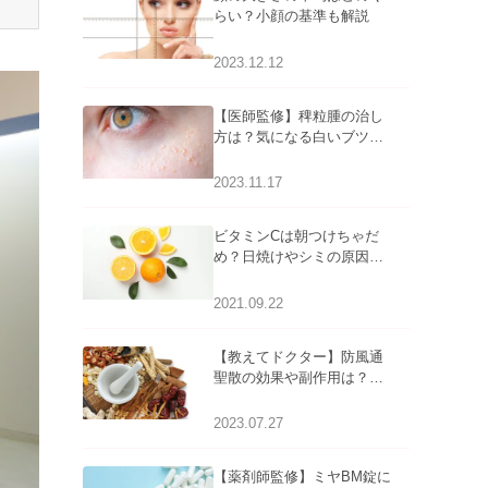
らい？小顔の基準も解説
2023.12.12
【医師監修】稗粒腫の治し
方は？気になる白いブツブ
ツの原因と自宅でできるケ
アについて
2023.11.17
ビタミンCは朝つけちゃだ
め？日焼けやシミの原因に
なるってホント？
2021.09.22
【教えてドクター】防風通
聖散の効果や副作用は？長
期服用は危険なの？
2023.07.27
【薬剤師監修】ミヤBM錠に