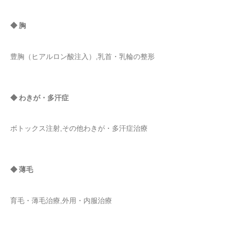
◆ 胸
豊胸（ヒアルロン酸注入）,乳首・乳輪の整形
◆ わきが・多汗症
ボトックス注射,その他わきが・多汗症治療
◆ 薄毛
育毛・薄毛治療,外用・内服治療