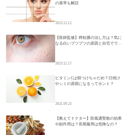
の基準も解説
2023.12.12
【医師監修】稗粒腫の治し方は？気に
なる白いブツブツの原因と自宅ででき
るケアについて
2023.11.17
ビタミンCは朝つけちゃだめ？日焼け
やシミの原因になるってホント？
2021.09.22
【教えてドクター】防風通聖散の効果
や副作用は？長期服用は危険なの？