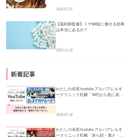
2023.07.27
【薬剤師監修】ミヤBM錠に痩せる効果
は本当にあるの？
2023.11.10
新着記事
わたしの名医Youtube アルバアレルギ
ークリニック札幌「30代から急に老け
て見える男性へ｜医師が教える「最初
にやるべき3つ」」を公開いたしまし
た。
2026.07.24
わたしの名医Youtube アルバアレルギ
ークリニック札幌「赤ら顔・酒さ・ニ