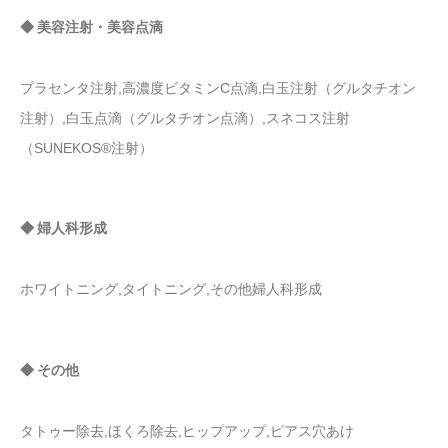
◆ 美容注射・美容点滴
プラセンタ注射,高濃度ビタミンC点滴,白玉注射（グルタチオン
注射）,白玉点滴（グルタチオン点滴）,スネコス注射
（SUNEKOS®注射）
◆ 婦人科形成
ホワイトニング,タイトニング,その他婦人科形成
◆ その他
タトゥー除去,ほくろ除去,ヒップアップ,ピアス穴あけ