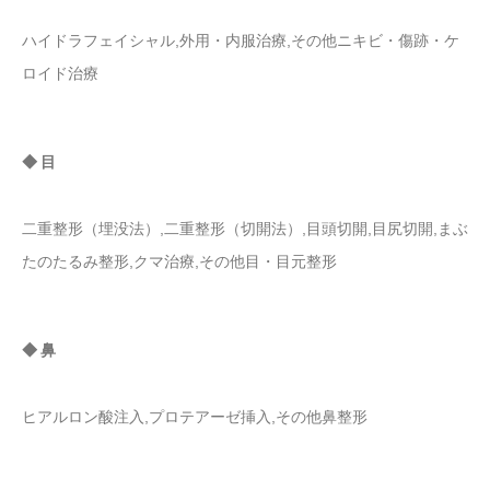
ハイドラフェイシャル,外用・内服治療,その他ニキビ・傷跡・ケ
ロイド治療
◆ 目
二重整形（埋没法）,二重整形（切開法）,目頭切開,目尻切開,まぶ
たのたるみ整形,クマ治療,その他目・目元整形
◆ 鼻
ヒアルロン酸注入,プロテアーゼ挿入,その他鼻整形