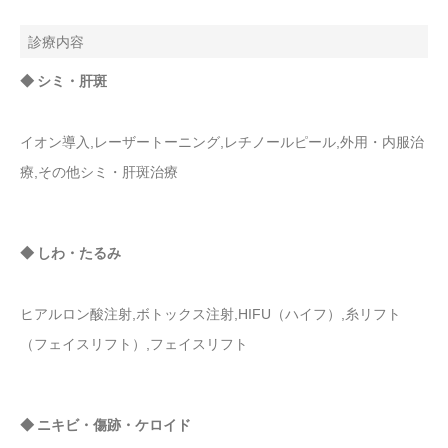
診療内容
◆ シミ・肝斑
イオン導入,レーザートーニング,レチノールピール,外用・内服治
療,その他シミ・肝斑治療
◆ しわ・たるみ
ヒアルロン酸注射,ボトックス注射,HIFU（ハイフ）,糸リフト
（フェイスリフト）,フェイスリフト
◆ ニキビ・傷跡・ケロイド