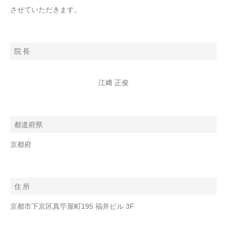
させていただきます。
院 長
江﨑 正俊
都道府県
京都府
住 所
京都市下京区真苧屋町195 福井ビル 3F