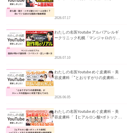
キビ跡にVビームは効く？向いている赤
みを医師が徹底解説」を公開いたしま
した。
2026.07.17
わたしの名医Youtube アルバアレルギ
ークリニック札幌「マンジャロのリア
ル｜医師が明かす副作用・リバウン
ド・正しい使い方」を公開いたしまし
た。
2026.07.10
わたしの名医Youtube めぐ皮膚科・美
容皮膚科「”とおりすがりの皮膚科
医”がスレッズの肌悩みに本気で答えて
みた」を公開いたしました。
2026.06.05
わたしの名医Youtube めぐ皮膚科・美
容皮膚科「【ヒアルロン酸×ボトックス
併用】ハイブリッド注入を美容皮膚科
医が徹底解説」を公開いたしました。