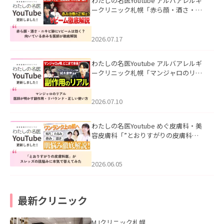
わたしの名医Youtube アルバアレルギ
ークリニック札幌「赤ら顔・酒さ・ニ
キビ跡にVビームは効く？向いている赤
みを医師が徹底解説」を公開いたしま
した。
2026.07.17
わたしの名医Youtube アルバアレルギ
ークリニック札幌「マンジャロのリア
ル｜医師が明かす副作用・リバウン
ド・正しい使い方」を公開いたしまし
た。
2026.07.10
わたしの名医Youtube めぐ皮膚科・美
容皮膚科「”とおりすがりの皮膚科
医”がスレッズの肌悩みに本気で答えて
みた」を公開いたしました。
2026.06.05
最新クリニック
MJクリニック札幌