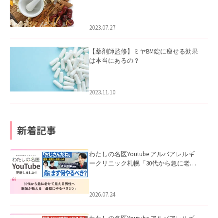
2023.07.27
【薬剤師監修】ミヤBM錠に痩せる効果
は本当にあるの？
2023.11.10
新着記事
わたしの名医Youtube アルバアレルギ
ークリニック札幌「30代から急に老け
て見える男性へ｜医師が教える「最初
にやるべき3つ」」を公開いたしまし
た。
2026.07.24