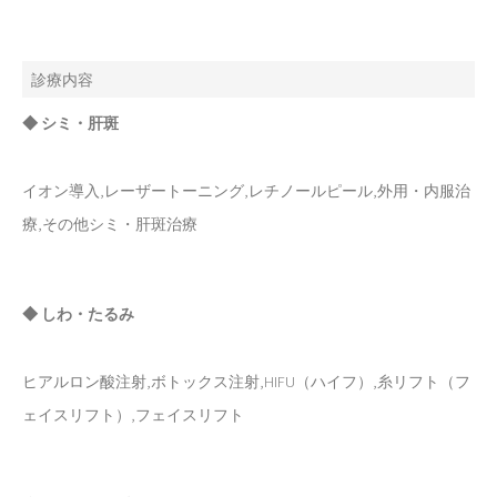
診療内容
◆ シミ・肝斑
イオン導入,レーザートーニング,レチノールピール,外用・内服治
療,その他シミ・肝斑治療
◆ しわ・たるみ
ヒアルロン酸注射,ボトックス注射,HIFU（ハイフ）,糸リフト（フ
ェイスリフト）,フェイスリフト