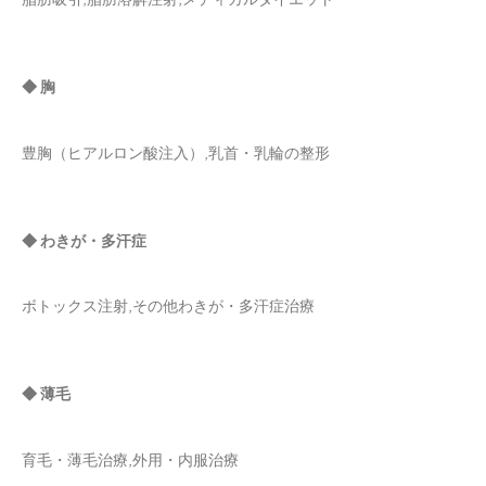
◆ 胸
豊胸（ヒアルロン酸注入）,乳首・乳輪の整形
◆ わきが・多汗症
ボトックス注射,その他わきが・多汗症治療
◆ 薄毛
育毛・薄毛治療,外用・内服治療