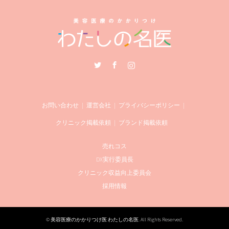
Twitter
Facebook
Instagram
お問い合わせ
運営会社
プライバシーポリシー
クリニック掲載依頼
ブランド掲載依頼
売れコス
DX実行委員長
クリニック収益向上委員会
採用情報
©
美容医療のかかりつけ医 わたしの名医
. All Rights Reserved.