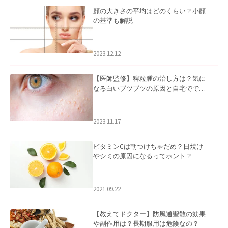
顔の大きさの平均はどのくらい？小顔
の基準も解説
2023.12.12
【医師監修】稗粒腫の治し方は？気に
なる白いブツブツの原因と自宅ででき
るケアについて
2023.11.17
ビタミンCは朝つけちゃだめ？日焼け
やシミの原因になるってホント？
2021.09.22
【教えてドクター】防風通聖散の効果
や副作用は？長期服用は危険なの？