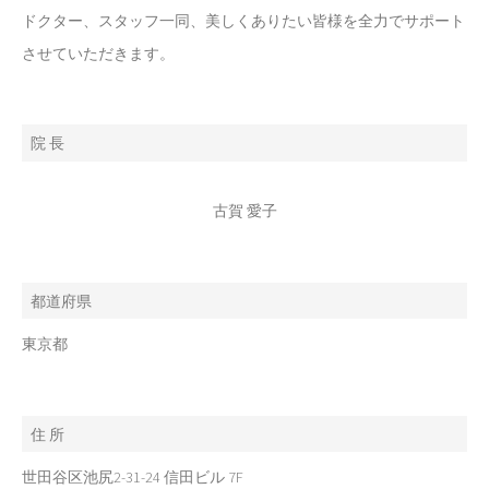
ドクター、スタッフ一同、美しくありたい皆様を全力でサポート
させていただきます。
院 長
古賀 愛子
都道府県
東京都
住 所
世田谷区池尻2-31-24 信田ビル 7F