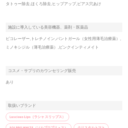
タトゥー除去,ほくろ除去,ヒップアップ,ピアス穴あけ
施設に導入している美容機器、薬剤・医薬品
ピコレーザー,トレチノイン,パントガール（女性用薄毛治療薬）,
ミノキシジル（薄毛治療薬）,ピンクインティメイト
コスメ・サプリのカウンセリング販売
あり
取扱いブランド
Luscious Lips（ラシャ スリップス）
SOLPRO WHITE（ソルプロプリュス）
クリスタルトマト