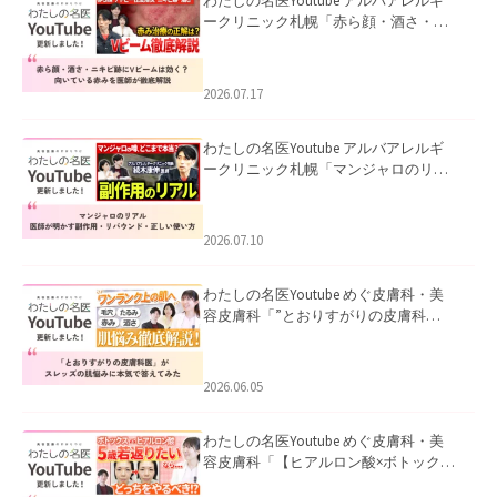
わたしの名医Youtube アルバアレルギ
ークリニック札幌「赤ら顔・酒さ・ニ
キビ跡にVビームは効く？向いている赤
みを医師が徹底解説」を公開いたしま
した。
2026.07.17
わたしの名医Youtube アルバアレルギ
ークリニック札幌「マンジャロのリア
ル｜医師が明かす副作用・リバウン
ド・正しい使い方」を公開いたしまし
た。
2026.07.10
わたしの名医Youtube めぐ皮膚科・美
容皮膚科「”とおりすがりの皮膚科
医”がスレッズの肌悩みに本気で答えて
みた」を公開いたしました。
2026.06.05
わたしの名医Youtube めぐ皮膚科・美
容皮膚科「【ヒアルロン酸×ボトックス
併用】ハイブリッド注入を美容皮膚科