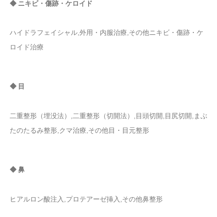
◆ ニキビ・傷跡・ケロイド
ハイドラフェイシャル,外用・内服治療,その他ニキビ・傷跡・ケ
ロイド治療
◆ 目
二重整形（埋没法）,二重整形（切開法）,目頭切開,目尻切開,まぶ
たのたるみ整形,クマ治療,その他目・目元整形
◆ 鼻
ヒアルロン酸注入,プロテアーゼ挿入,その他鼻整形