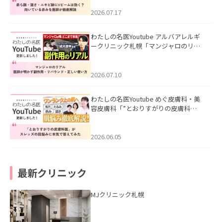
みを医師が徹底解説」を公開いたしま
した。
2026.07.17
わたしの名医Youtube アルバアレルギ
ークリニック札幌「マンジャロのリア
ル｜医師が明かす副作用・リバウン
ド・正しい使い方」を公開いたしまし
た。
2026.07.10
わたしの名医Youtube めぐ皮膚科・美
容皮膚科「”とおりすがりの皮膚科
医”がスレッズの肌悩みに本気で答えて
みた」を公開いたしました。
2026.06.05
最新クリニック
MJクリニック札幌