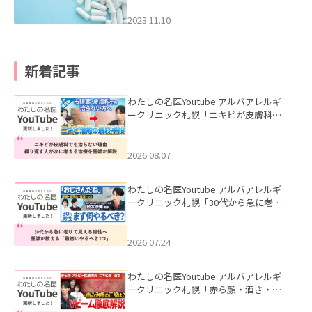
2023.11.10
新着記事
わたしの名医Youtube アルバアレルギ
ークリニック札幌「ニキビが皮膚科で
も治らない理由｜繰り返す人が次に考
える治療を医師が解説」を公開いたし
ました。
2026.08.07
わたしの名医Youtube アルバアレルギ
ークリニック札幌「30代から急に老け
て見える男性へ｜医師が教える「最初
にやるべき3つ」」を公開いたしまし
た。
2026.07.24
わたしの名医Youtube アルバアレルギ
ークリニック札幌「赤ら顔・酒さ・ニ
キビ跡にVビームは効く？向いている赤