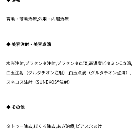
育毛・薄毛治療,外用・内服治療
◆ 美容注射・美容点滴
水光注射,プラセンタ注射,プラセンタ点滴,高濃度ビタミンC点滴,
白玉注射（グルタチオン注射）,白玉点滴（グルタチオン点滴）,
スネコス注射（SUNEKOS®注射）
◆ その他
タトゥー除去,ほくろ除去,あざ治療,ピアス穴あけ