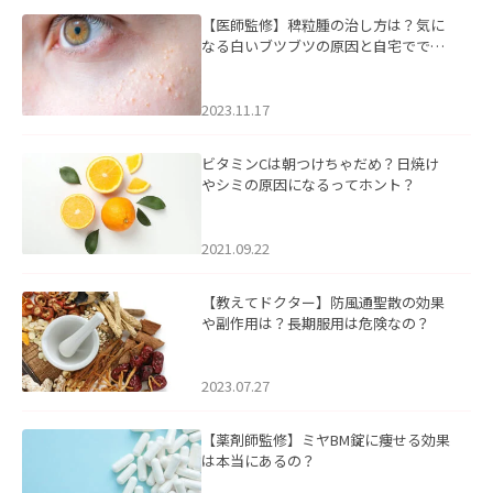
【医師監修】稗粒腫の治し方は？気に
なる白いブツブツの原因と自宅ででき
るケアについて
2023.11.17
ビタミンCは朝つけちゃだめ？日焼け
やシミの原因になるってホント？
2021.09.22
【教えてドクター】防風通聖散の効果
や副作用は？長期服用は危険なの？
2023.07.27
【薬剤師監修】ミヤBM錠に痩せる効果
は本当にあるの？