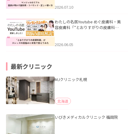
ド・正しい使い方」を公開いたしまし
た。
2026.07.10
わたしの名医Youtube めぐ皮膚科・美
容皮膚科「”とおりすがりの皮膚科
医”がスレッズの肌悩みに本気で答えて
みた」を公開いたしました。
2026.06.05
最新クリニック
MJクリニック札幌
北海道
いびきメディカルクリニック 福岡院