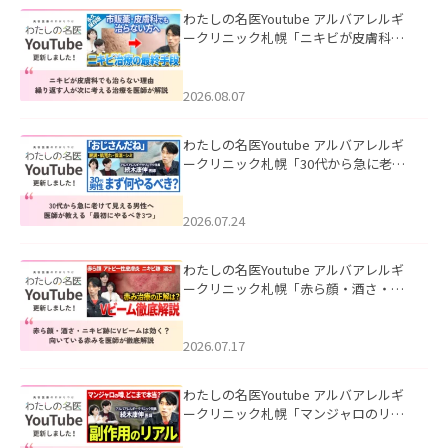
わたしの名医Youtube アルバアレルギ
ークリニック札幌「ニキビが皮膚科で
も治らない理由｜繰り返す人が次に考
える治療を医師が解説」を公開いたし
ました。
2026.08.07
わたしの名医Youtube アルバアレルギ
ークリニック札幌「30代から急に老け
て見える男性へ｜医師が教える「最初
にやるべき3つ」」を公開いたしまし
た。
2026.07.24
わたしの名医Youtube アルバアレルギ
ークリニック札幌「赤ら顔・酒さ・ニ
キビ跡にVビームは効く？向いている赤
みを医師が徹底解説」を公開いたしま
した。
2026.07.17
わたしの名医Youtube アルバアレルギ
ークリニック札幌「マンジャロのリア
ル｜医師が明かす副作用・リバウン