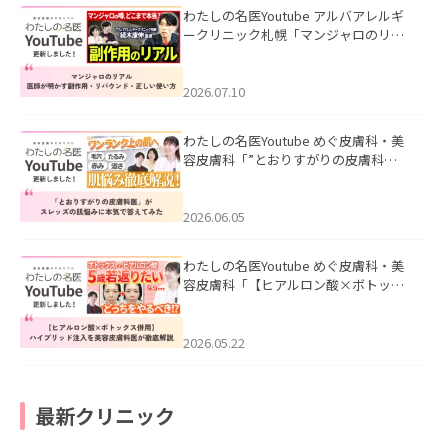
わたしの名医Youtube アルバアレルギ
ークリニック札幌「マンジャロのリア
ル｜医師が明かす副作用・リバウン
ド・正しい使い方」を公開いたしまし
た。
2026.07.10
わたしの名医Youtube めぐ皮膚科・美
容皮膚科「”とおりすがりの皮膚科
医”がスレッズの肌悩みに本気で答えて
みた」を公開いたしました。
2026.06.05
わたしの名医Youtube めぐ皮膚科・美
容皮膚科「【ヒアルロン酸×ボトック
ス併用】ハイブリッド注入を美容皮膚
科医が徹底解説」を公開いたしまし
た。
2026.05.22
最新クリニック