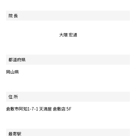
院 長
大隈 宏通
都道府県
岡山県
住 所
倉敷市阿知1-7-1 天満屋 倉敷店 5F
最寄駅