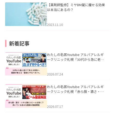
【薬剤師監修】ミヤBM錠に痩せる効果
は本当にあるの？
2023.11.10
新着記事
わたしの名医Youtube アルバアレルギ
ークリニック札幌「30代から急に老け
て見える男性へ｜医師が教える「最初
にやるべき3つ」」を公開いたしまし
た。
2026.07.24
わたしの名医Youtube アルバアレルギ
ークリニック札幌「赤ら顔・酒さ・ニ
キビ跡にVビームは効く？向いている赤
みを医師が徹底解説」を公開いたしま
した。
2026.07.17