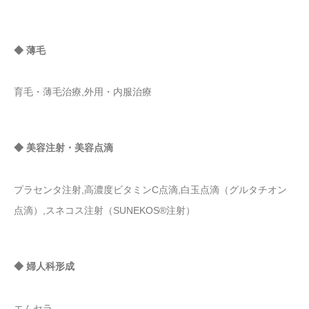
◆ 薄毛
育毛・薄毛治療,外用・内服治療
◆ 美容注射・美容点滴
プラセンタ注射,高濃度ビタミンC点滴,白玉点滴（グルタチオン
点滴）,スネコス注射（SUNEKOS®注射）
◆ 婦人科形成
エムセラ