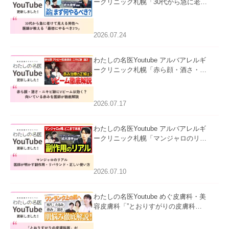
ークリニック札幌「30代から急に老け
て見える男性へ｜医師が教える「最初
にやるべき3つ」」を公開いたしまし
た。
2026.07.24
わたしの名医Youtube アルバアレルギ
ークリニック札幌「赤ら顔・酒さ・ニ
キビ跡にVビームは効く？向いている
赤みを医師が徹底解説」を公開いたし
ました。
2026.07.17
わたしの名医Youtube アルバアレルギ
ークリニック札幌「マンジャロのリア
ル｜医師が明かす副作用・リバウン
ド・正しい使い方」を公開いたしまし
た。
2026.07.10
わたしの名医Youtube めぐ皮膚科・美
容皮膚科「”とおりすがりの皮膚科
医”がスレッズの肌悩みに本気で答えて
みた」を公開いたしました。