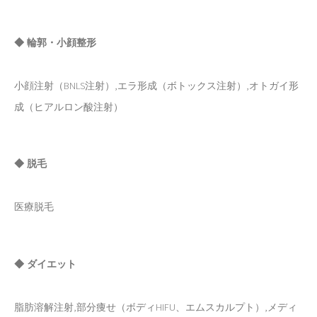
◆ 輪郭・小顔整形
小顔注射（BNLS注射）,エラ形成（ボトックス注射）,オトガイ形
成（ヒアルロン酸注射）
◆ 脱毛
医療脱毛
◆ ダイエット
脂肪溶解注射,部分痩せ（ボディHIFU、エムスカルプト）,メディ