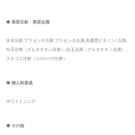
◆ 美容注射・美容点滴
水光注射,プラセンタ注射,プラセンタ点滴,高濃度ビタミンC点滴,
白玉注射（グルタチオン注射）,白玉点滴（グルタチオン点滴）,
スネコス注射（SUNEKOS®注射）
◆ 婦人科形成
ホワイトニング
◆ その他