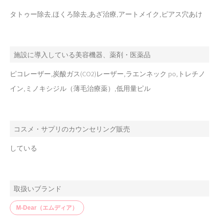
タトゥー除去,ほくろ除去,あざ治療,アートメイク,ピアス穴あけ
施設に導入している美容機器、薬剤・医薬品
ピコレーザー,炭酸ガス(CO2)レーザー,ラエンネック po,トレチノ
イン,ミノキシジル（薄毛治療薬）,低用量ピル
コスメ・サプリのカウンセリング販売
している
取扱いブランド
M-Dear（エムディア）