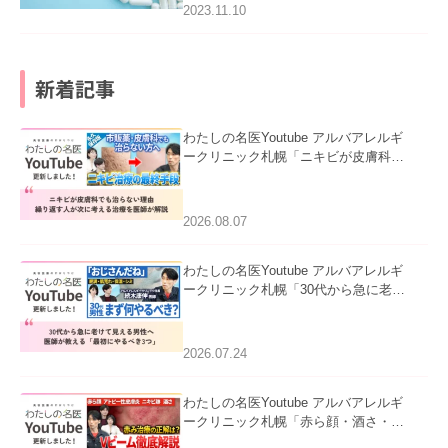
2023.11.10
新着記事
わたしの名医Youtube アルバアレルギ
ークリニック札幌「ニキビが皮膚科で
も治らない理由｜繰り返す人が次に考
える治療を医師が解説」を公開いたし
ました。
2026.08.07
わたしの名医Youtube アルバアレルギ
ークリニック札幌「30代から急に老け
て見える男性へ｜医師が教える「最初
にやるべき3つ」」を公開いたしまし
た。
2026.07.24
わたしの名医Youtube アルバアレルギ
ークリニック札幌「赤ら顔・酒さ・ニ
キビ跡にVビームは効く？向いている