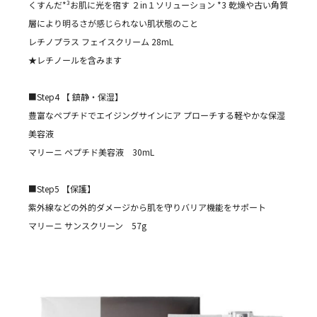
くすんだ*³お肌に光を宿す ２in１ソリューション *3 乾燥や古い角質
層により明るさが感じられない肌状態のこと
レチノプラス フェイスクリーム 28mL
★レチノールを含みます
■Step4 【 鎮静・保湿】
豊富なペプチドでエイジングサインにア プローチする軽やかな保湿
美容液
マリーニ ペプチド美容液 30mL
■Step5 【保護】
紫外線などの外的ダメージから肌を守りバリア機能をサポート
マリーニ サンスクリーン 57g