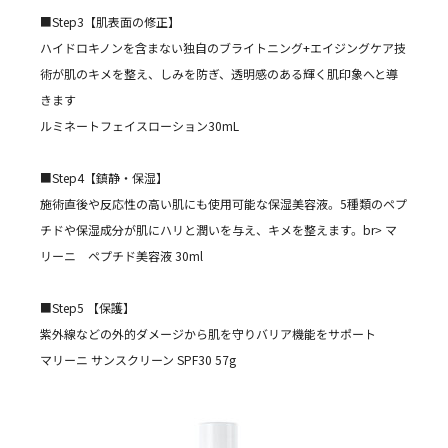
■Step3【肌表面の修正】
ハイドロキノンを含まない独自のブライトニング+エイジングケア技
術が肌のキメを整え、しみを防ぎ、透明感のある輝く肌印象へと導
きます
ルミネートフェイスローション30mL
■Step4【鎮静・保湿】
施術直後や反応性の高い肌にも使用可能な保湿美容液。5種類のペプ
チドや保湿成分が肌にハリと潤いを与え、キメを整えます。br> マ
リーニ ペプチド美容液 30ml
■Step5 【保護】
紫外線などの外的ダメージから肌を守りバリア機能をサポート
マリーニ サンスクリーン SPF30 57g