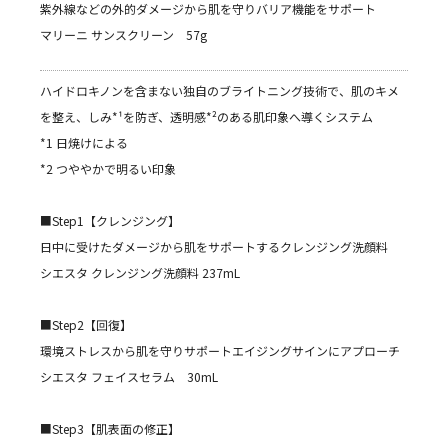
紫外線などの外的ダメージから肌を守りバリア機能をサポート
マリーニ サンスクリーン 57g
ハイドロキノンを含まない独自のブライトニング技術で、肌のキメ
を整え、しみ*¹を防ぎ、透明感*²のある肌印象へ導くシステム
*1 日焼けによる
*2 つややかで明るい印象
■Step1【クレンジング】
日中に受けたダメージから肌をサポートするクレンジング洗顔料
シエスタ クレンジング洗顔料 237mL
■Step2【回復】
環境ストレスから肌を守りサポートエイジングサインにアプローチ
シエスタ フェイスセラム 30mL
■Step3【肌表面の修正】