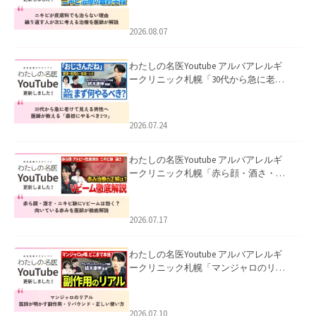
える治療を医師が解説」を公開いたし
ました。
2026.08.07
わたしの名医Youtube アルバアレルギ
ークリニック札幌「30代から急に老け
て見える男性へ｜医師が教える「最初
にやるべき3つ」」を公開いたしまし
た。
2026.07.24
わたしの名医Youtube アルバアレルギ
ークリニック札幌「赤ら顔・酒さ・ニ
キビ跡にVビームは効く？向いている赤
みを医師が徹底解説」を公開いたしま
した。
2026.07.17
わたしの名医Youtube アルバアレルギ
ークリニック札幌「マンジャロのリア
ル｜医師が明かす副作用・リバウン
ド・正しい使い方」を公開いたしまし
た。
2026.07.10