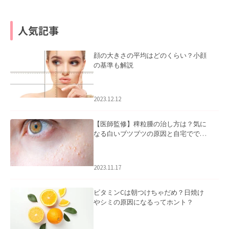
人気記事
顔の大きさの平均はどのくらい？小顔
の基準も解説
2023.12.12
【医師監修】稗粒腫の治し方は？気に
なる白いブツブツの原因と自宅ででき
るケアについて
2023.11.17
ビタミンCは朝つけちゃだめ？日焼け
やシミの原因になるってホント？