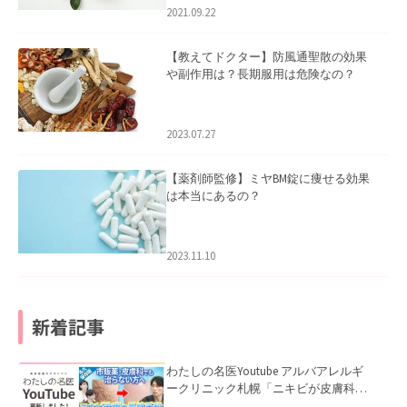
2021.09.22
【教えてドクター】防風通聖散の効果
や副作用は？長期服用は危険なの？
2023.07.27
【薬剤師監修】ミヤBM錠に痩せる効果
は本当にあるの？
2023.11.10
新着記事
わたしの名医Youtube アルバアレルギ
ークリニック札幌「ニキビが皮膚科で
も治らない理由｜繰り返す人が次に考