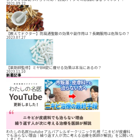
2021.09.22
【教えてドクター】防風通聖散の効果や副作用は？長期服用は危険なの？
2023.07.27
【薬剤師監修】ミヤBM錠に痩せる効果は本当にあるの？
2023.11.10
新着記事
わたしの名医Youtube アルバアレルギークリニック札幌「ニキビが皮膚科
でも治らない理由｜繰り返す人が次に考える治療を医師が解説」を公開いた
しました。