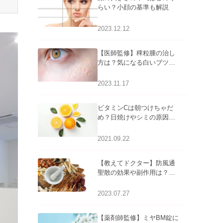
らい？小顔の基準も解説
2023.12.12
【医師監修】稗粒腫の治し
方は？気になる白いブツブ
ツの原因と自宅でできるケ
アについて
2023.11.17
ビタミンCは朝つけちゃだ
め？日焼けやシミの原因に
なるってホント？
2021.09.22
【教えてドクター】防風通
聖散の効果や副作用は？長
期服用は危険なの？
2023.07.27
【薬剤師監修】ミヤBM錠に