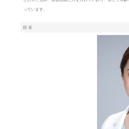
っています。
院 長