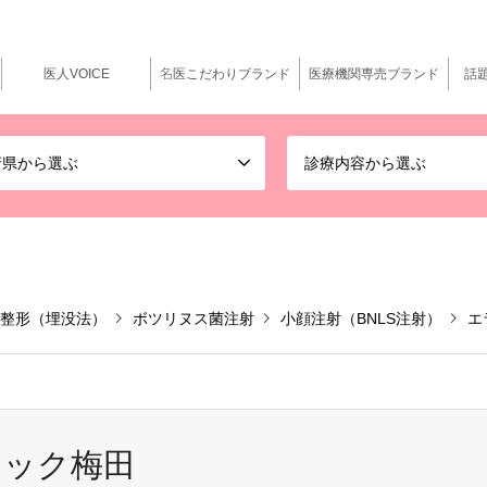
医人VOICE
名医こだわりブランド
医療機関専売ブランド
話
府県から選ぶ
診療内容から選ぶ
整形（埋没法）
ボツリヌス菌注射
小顔注射（BNLS注射）
エ
ニック梅田