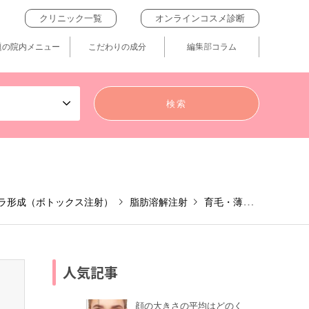
クリニック一覧
オンラインコスメ診断
題の院内メニュー
こだわりの成分
編集部コラム
ラ形成（ボトックス注射）
脂肪溶解注射
育毛・薄毛治療
ボト
人気記事
顔の大きさの平均はどのく