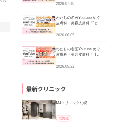
医師が明かす副作用・リバ
2026.07.10
ウンド・正しい使い方」を
公開いたしました。
わたしの名医Youtube めぐ
皮膚科・美容皮膚科「”とお
りすがりの皮膚科医”がスレ
ッズの肌悩みに本気で答え
2026.06.05
てみた」を公開いたしまし
た。
わたしの名医Youtube めぐ
皮膚科・美容皮膚科「【ヒ
アルロン酸×ボトックス併
用】ハイブリッド注入を美
2026.05.22
容皮膚科医が徹底解説」を
公開いたしました。
最新クリニック
MJクリニック札幌
北海道