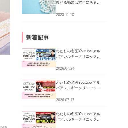
痩せる効果は本当にある
の？
2023.11.10
新着記事
わたしの名医Youtube アル
バアレルギークリニック札
幌「30代から急に老けて見
える男性へ｜医師が教える
2026.07.24
「最初にやるべき3つ」」を
公開いたしました。
わたしの名医Youtube アル
バアレルギークリニック札
幌「赤ら顔・酒さ・ニキビ
跡にVビームは効く？向い
2026.07.17
ている赤みを医師が徹底解
説」を公開いたしました。
わたしの名医Youtube アル
バアレルギークリニック札
幌「マンジャロのリアル｜
で行