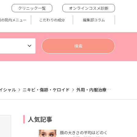
クリニック一覧
オンラインコスメ診断
題の院内メニュー
こだわりの成分
編集部コラム
イシャル
ニキビ・傷跡・ケロイド
外用・内服治療
その他ニキ
人気記事
顔の大きさの平均はどのく