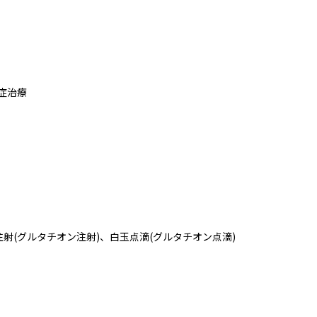
症治療
射(グルタチオン注射)、白玉点滴(グルタチオン点滴)