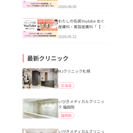
りすがりの皮膚科医”がスレ
2026.06.05
ッズの肌悩みに本気で答え
てみた」を公開いたしまし
た。
わたしの名医Youtube めぐ
皮膚科・美容皮膚科「【ヒ
アルロン酸×ボトックス併
2026.05.22
用】ハイブリッド注入を美
容皮膚科医が徹底解説」を
公開いたしました。
最新クリニック
MJクリニック札幌
北海道
いびきメディカルクリニッ
ク 福岡院
福岡県
いびきメディカルクリニッ