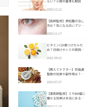
らい？小顔の基準も解説
2023.12.12
【医師監修】稗粒腫の治し
方は？気になる白いブツブ
ツの原因と自宅でできるケ
2023.11.17
アについて
ビタミンCは朝つけちゃだ
め？日焼けやシミの原因に
なるってホント？
2021.09.22
【教えてドクター】防風通
聖散の効果や副作用は？長
期服用は危険なの？
2023.07.27
【薬剤師監修】ミヤBM錠に
痩せる効果は本当にある
の？
2023.11.10