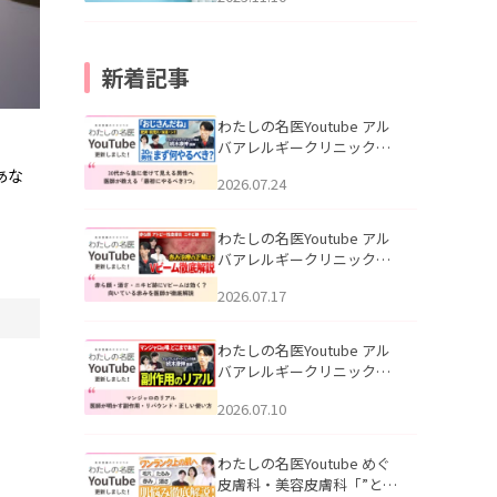
新着記事
わたしの名医Youtube アル
バアレルギークリニック札
幌「30代から急に老けて見
あな
2026.07.24
える男性へ｜医師が教える
「最初にやるべき3つ」」を
公開いたしました。
わたしの名医Youtube アル
バアレルギークリニック札
幌「赤ら顔・酒さ・ニキビ
2026.07.17
跡にVビームは効く？向いて
いる赤みを医師が徹底解
説」を公開いたしました。
わたしの名医Youtube アル
バアレルギークリニック札
幌「マンジャロのリアル｜
2026.07.10
医師が明かす副作用・リバ
ウンド・正しい使い方」を
公開いたしました。
わたしの名医Youtube めぐ
皮膚科・美容皮膚科「”とお