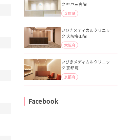
ク 神戸三宮院
兵庫県
いびきメディカルクリニッ
ク 大阪梅田院
大阪府
いびきメディカルクリニッ
ク 京都院
京都府
Facebook