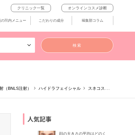
クリニック一覧
オンラインコスメ診断
題の院内メニュー
こだわりの成分
編集部コラム
射（BNLS注射）
ハイドラフェイシャル
スネコス注射（SUNEKOS®注射）
人気記事
顔の大きさの平均はどのく