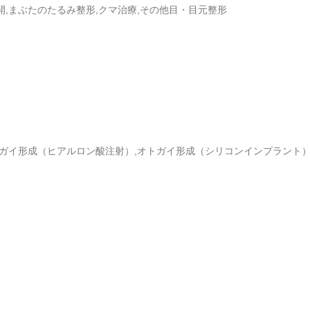
開,まぶたのたるみ整形,クマ治療,その他目・目元整形
オトガイ形成（ヒアルロン酸注射）,オトガイ形成（シリコンインプラント