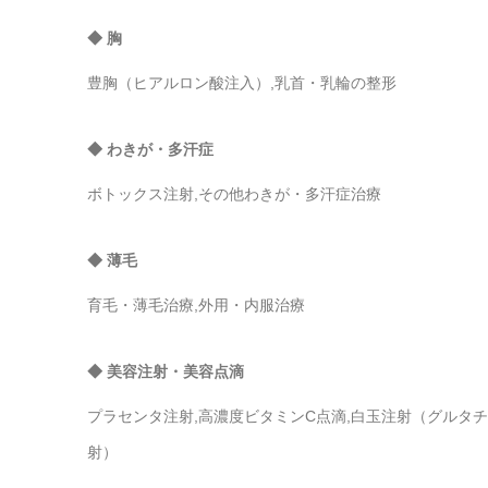
◆ 胸
豊胸（ヒアルロン酸注入）,乳首・乳輪の整形
◆ わきが・多汗症
ボトックス注射,その他わきが・多汗症治療
◆ 薄毛
育毛・薄毛治療,外用・内服治療
◆ 美容注射・美容点滴
プラセンタ注射,高濃度ビタミンC点滴,白玉注射（グルタチ
射）