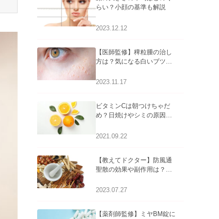
らい？小顔の基準も解説
2023.12.12
【医師監修】稗粒腫の治し
方は？気になる白いブツブ
ツの原因と自宅でできるケ
アについて
2023.11.17
ビタミンCは朝つけちゃだ
め？日焼けやシミの原因に
なるってホント？
2021.09.22
【教えてドクター】防風通
聖散の効果や副作用は？長
期服用は危険なの？
2023.07.27
【薬剤師監修】ミヤBM錠に