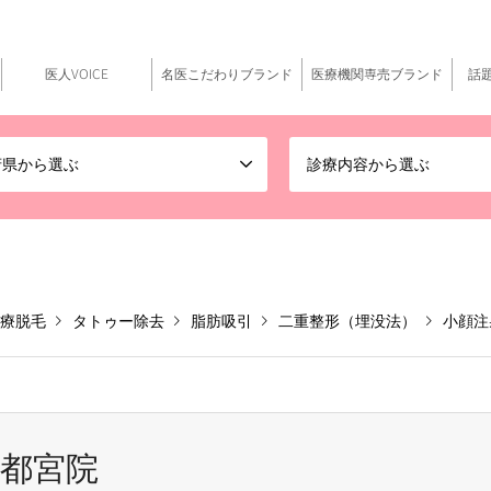
医人VOICE
名医こだわりブランド
医療機関専売ブランド
話
府県から選ぶ
診療内容から選ぶ
療脱毛
タトゥー除去
脂肪吸引
二重整形（埋没法）
小顔注
宇都宮院