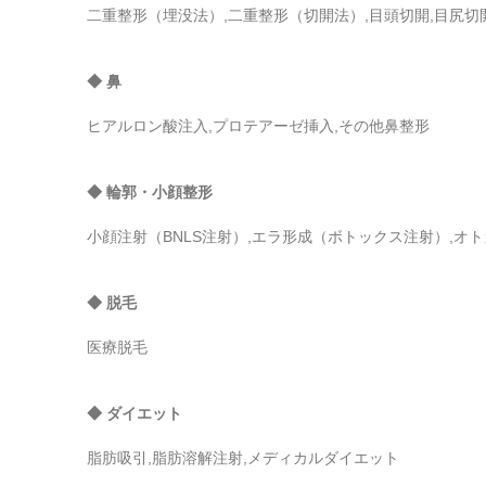
二重整形（埋没法）,二重整形（切開法）,目頭切開,目尻切
◆ 鼻
ヒアルロン酸注入,プロテアーゼ挿入,その他鼻整形
◆ 輪郭・小顔整形
小顔注射（BNLS注射）,エラ形成（ボトックス注射）,
◆ 脱毛
医療脱毛
◆ ダイエット
脂肪吸引,脂肪溶解注射,メディカルダイエット