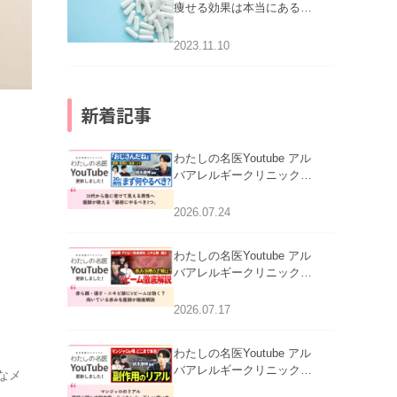
痩せる効果は本当にある
の？
2023.11.10
新着記事
わたしの名医Youtube アル
バアレルギークリニック札
幌「30代から急に老けて見
える男性へ｜医師が教える
2026.07.24
「最初にやるべき3つ」」を
公開いたしました。
わたしの名医Youtube アル
バアレルギークリニック札
幌「赤ら顔・酒さ・ニキビ
跡にVビームは効く？向い
2026.07.17
ている赤みを医師が徹底解
説」を公開いたしました。
わたしの名医Youtube アル
バアレルギークリニック札
なメ
幌「マンジャロのリアル｜