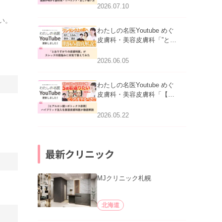
医師が明かす副作用・リバ
2026.07.10
ウンド・正しい使い方」を
い。
公開いたしました。
わたしの名医Youtube めぐ
皮膚科・美容皮膚科「”とお
りすがりの皮膚科医”がスレ
ッズの肌悩みに本気で答え
2026.06.05
てみた」を公開いたしまし
た。
わたしの名医Youtube めぐ
皮膚科・美容皮膚科「【ヒ
アルロン酸×ボトックス併
用】ハイブリッド注入を美
2026.05.22
容皮膚科医が徹底解説」を
公開いたしました。
最新クリニック
MJクリニック札幌
北海道