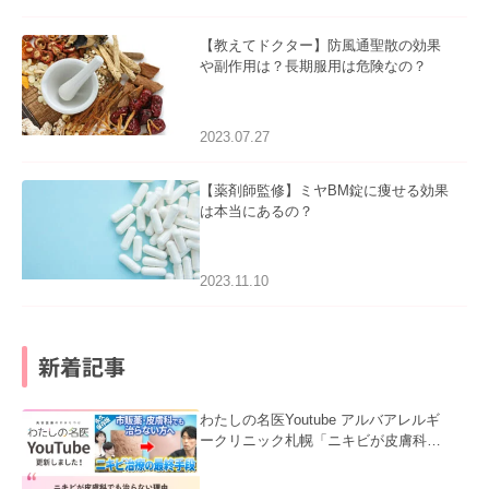
【教えてドクター】防風通聖散の効果
や副作用は？長期服用は危険なの？
2023.07.27
【薬剤師監修】ミヤBM錠に痩せる効果
は本当にあるの？
2023.11.10
新着記事
わたしの名医Youtube アルバアレルギ
ークリニック札幌「ニキビが皮膚科で
も治らない理由｜繰り返す人が次に考
える治療を医師が解説」を公開いたし