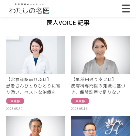
医人VOICE 記事
【北参道駅前ひふ科】
【早稲田通り皮フ科】
患者さんひとりひとりに寄
皮膚科専門医の知識に基づ
り添い、ベストな治療を…
き、保険診療で足りない…
東京都
東京都
2023.05.30
2023.05.16