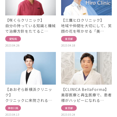
【咲くらクリニック】
【三鷹ヒロクリニック】
自分の持っている知識と機械
地域や仲間を大切にして、笑
で治療方針をたてるこ…
顔の花を咲かせる「美…
愛知県
東京都
2023.04.26
2023.04.18
【あおぞら新横浜クリニッ
【CLINICA BellaForma】
ク】
美容医療と再生医療で、患者
クリニックに来院される…
様がハッピーになれる…
神奈川県
東京都
2023.04.13
2023.03.24