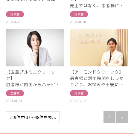
売上ではなく、患者様に…
東京都
東京都
2023.02.01
2023.01.20
【広島プルミエクリニッ
【アーモンドクリニック】
ク】
患者様と話す時間をしっか
患者様が内面からハッピ…
りとり、お悩みや不安に…
広島県
東京都
2023.01.13
2022.12.26
219件中 37〜48件を表示

