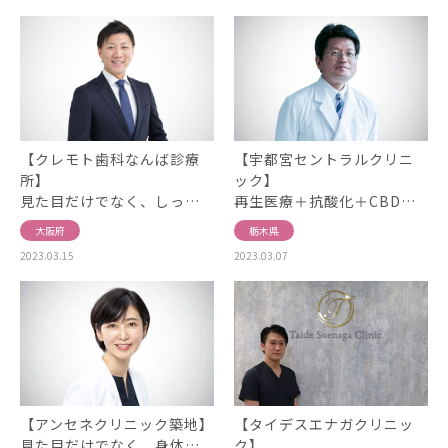
【クレモト歯科なんば診療
【宇都宮セントラルクリニ
所】
ック】
見た目だけでなく、しっ…
再生医療＋抗酸化＋CBD…
大阪府
栃木県
2023.03.15
2023.03.07
【アンセネクリニック築地】
【タイデスエナガクリニッ
見た目だけでなく、身体…
ク】