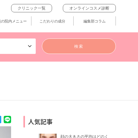
クリニック一覧
オンラインコスメ診断
題の院内メニュー
こだわりの成分
編集部コラム
人気記事
顔の大きさの平均はどのく