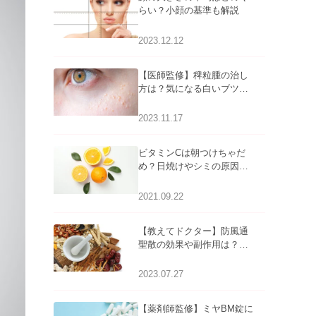
らい？小顔の基準も解説
2023.12.12
【医師監修】稗粒腫の治し
方は？気になる白いブツブ
ツの原因と自宅でできるケ
アについて
2023.11.17
ビタミンCは朝つけちゃだ
め？日焼けやシミの原因に
なるってホント？
2021.09.22
【教えてドクター】防風通
聖散の効果や副作用は？長
期服用は危険なの？
2023.07.27
【薬剤師監修】ミヤBM錠に