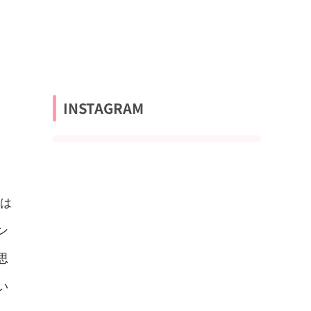
INSTAGRAM
は
ン
思
い