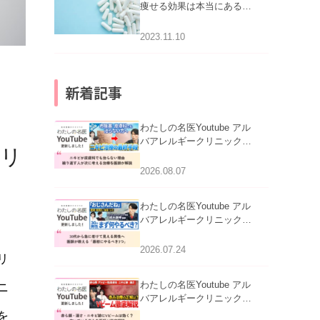
痩せる効果は本当にある
の？
2023.11.10
新着記事
わたしの名医Youtube アル
バアレルギークリニック札
クリ
幌「ニキビが皮膚科でも治
らない理由｜繰り返す人が
2026.08.07
次に考える治療を医師が解
説」を公開いたしました。
わたしの名医Youtube アル
バアレルギークリニック札
幌「30代から急に老けて見
える男性へ｜医師が教える
2026.07.24
リ
「最初にやるべき3つ」」を
公開いたしました。
わたしの名医Youtube アル
ニ
バアレルギークリニック札
幌「赤ら顔・酒さ・ニキビ
を