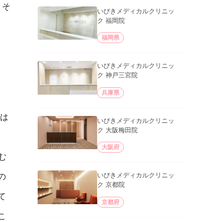
。そ
いびきメディカルクリニッ
ク 福岡院
福岡県
いびきメディカルクリニッ
ク 神戸三宮院
兵庫県
は
いびきメディカルクリニッ
ク 大阪梅田院
大阪府
む
いびきメディカルクリニッ
の
ク 京都院
て
京都府
こ