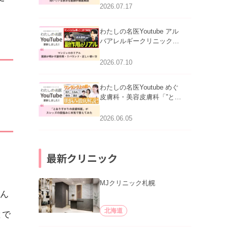
跡にVビームは効く？向い
2026.07.17
ている赤みを医師が徹底解
説」を公開いたしました。
わたしの名医Youtube アル
バアレルギークリニック札
幌「マンジャロのリアル｜
医師が明かす副作用・リバ
2026.07.10
ウンド・正しい使い方」を
公開いたしました。
わたしの名医Youtube めぐ
皮膚科・美容皮膚科「”とお
りすがりの皮膚科医”がスレ
ッズの肌悩みに本気で答え
2026.06.05
てみた」を公開いたしまし
た。
最新クリニック
MJクリニック札幌
ん
北海道
とで