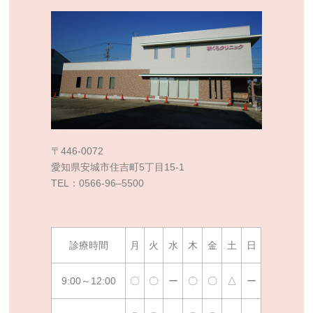
〒446-0072
愛知県安城市住吉町5丁目15-1
TEL：0566-96–5500
診療時間
月
火
水
木
金
土
日
9:00～12:00
〇
〇
ー
〇
〇
△
ー