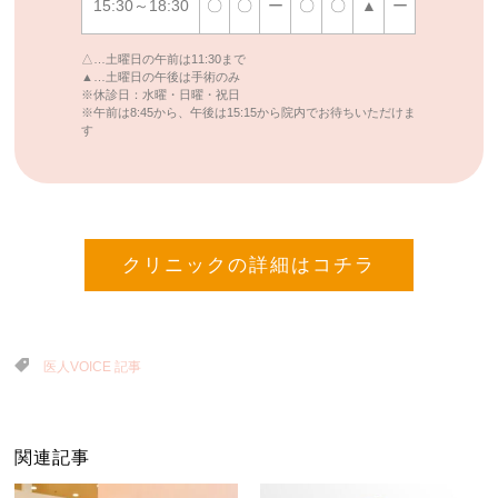
15:30～18:30
〇
〇
ー
〇
〇
▲
ー
△…土曜日の午前は11:30まで
▲…土曜日の午後は手術のみ
※休診日：水曜・日曜・祝日
※午前は8:45から、午後は15:15から院内でお待ちいただけま
す
クリニックの詳細はコチラ
医人VOICE 記事
関連記事