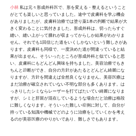
小林
私は元々形成外科医で、形を変える・整えるということ
がとても楽しいと思っていました。途中で皮膚科を学ぶ機会
がありましたが、皮膚科治療では塗り薬1本の判断で結果が大
きく変わることに気付きました。形成外科は、切ったらすぐ
縫い、縫い上がって腫れが収まってからしか結果がわかりま
せん。それでも1回信じた道をいくしかないという難しさがあ
ります。皮膚科も同様で、一度決めた道が間違っていると結
果が出ません。そういったところが形成外科と似ていると思
い、皮膚科にもどんどん興味を持ちました。美容治療でもき
ちんと診断ができ、自分の方針があたるとどんどん綺麗にな
りますが、方針を間違えば全然良くなりません。美容医療は
まだ治療が確立されていない不明な部分も多くあります。は
っきりしたシミならレーザーを打てばたいてい綺麗になりま
すが、シミと肝斑が混在しているような場合だと治療は格段
に難しくなります。そういった難しい症例に対して、自分が
持っている知識や機械でどのように治療をしていくかを考え
るのが美容医療のやりがいであり、難しさでもあります。