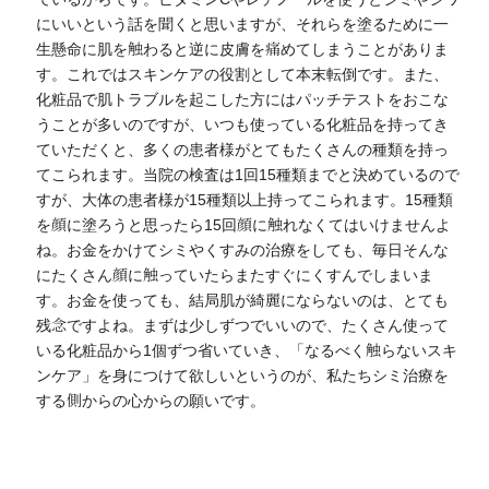
にいいという話を聞くと思いますが、それらを塗るために一
生懸命に肌を触わると逆に皮膚を痛めてしまうことがありま
す。これではスキンケアの役割として本末転倒です。また、
化粧品で肌トラブルを起こした方にはパッチテストをおこな
うことが多いのですが、いつも使っている化粧品を持ってき
ていただくと、多くの患者様がとてもたくさんの種類を持っ
てこられます。当院の検査は1回15種類までと決めているので
すが、大体の患者様が15種類以上持ってこられます。15種類
を顔に塗ろうと思ったら15回顔に触れなくてはいけませんよ
ね。お金をかけてシミやくすみの治療をしても、毎日そんな
にたくさん顔に触っていたらまたすぐにくすんでしまいま
す。お金を使っても、結局肌が綺麗にならないのは、とても
残念ですよね。まずは少しずつでいいので、たくさん使って
いる化粧品から1個ずつ省いていき、「なるべく触らないスキ
ンケア」を身につけて欲しいというのが、私たちシミ治療を
する側からの心からの願いです。