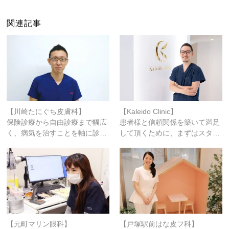
関連記事
【川崎たにぐち皮膚科】
【Kaleido Clinic】
保険診療から自由診療まで幅広
患者様と信頼関係を築いて満足
く、病気を治すことを軸に診…
して頂くために、まずはスタ…
【元町マリン眼科】
【戸塚駅前はな皮フ科】