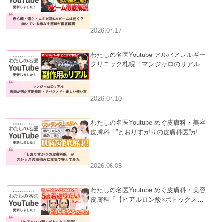
跡にVビームは効く？向いている赤みを
医師が徹底解説」を公開いたしました。
2026.07.17
わたしの名医Youtube アルバアレルギー
クリニック札幌「マンジャロのリアル｜
医師が明かす副作用・リバウンド・正し
い使い方」を公開いたしました。
2026.07.10
わたしの名医Youtube めぐ皮膚科・美容
皮膚科「”とおりすがりの皮膚科医”がス
レッズの肌悩みに本気で答えてみた」を
公開いたしました。
2026.06.05
わたしの名医Youtube めぐ皮膚科・美容
皮膚科「【ヒアルロン酸×ボトックス併
用】ハイブリッド注入を美容皮膚科医が
徹底解説」を公開いたしました。