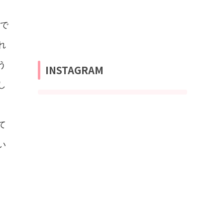
で
れ
う
INSTAGRAM
し
て
い