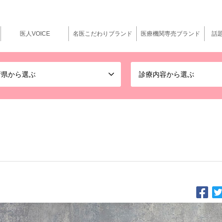
医人VOICE
名医こだわりブランド
医療機関専売ブランド
話
府県から選ぶ
診療内容から選ぶ
い