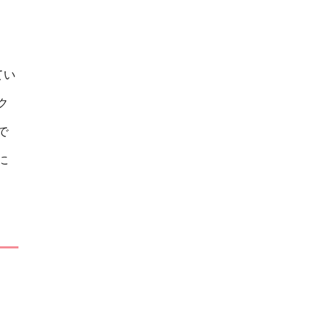
てい
ク
で
に