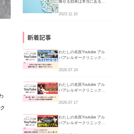
痩せる効果は本当にある
の？
2023.11.10
新着記事
わたしの名医Youtube アル
バアレルギークリニック札
い
幌「30代から急に老けて見
える男性へ｜医師が教える
2026.07.24
「最初にやるべき3つ」」を
公開いたしました。
わたしの名医Youtube アル
バアレルギークリニック札
わ
幌「赤ら顔・酒さ・ニキビ
跡にVビームは効く？向い
2026.07.17
ック
ている赤みを医師が徹底解
説」を公開いたしました。
わたしの名医Youtube アル
バアレルギークリニック札
幌「マンジャロのリアル｜