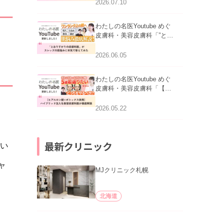
医師が明かす副作用・リバ
2026.07.10
ウンド・正しい使い方」を
公開いたしました。
わたしの名医Youtube めぐ
皮膚科・美容皮膚科「”とお
りすがりの皮膚科医”がスレ
ッズの肌悩みに本気で答え
2026.06.05
てみた」を公開いたしまし
た。
わたしの名医Youtube めぐ
皮膚科・美容皮膚科「【ヒ
アルロン酸×ボトックス併
用】ハイブリッド注入を美
2026.05.22
容皮膚科医が徹底解説」を
公開いたしました。
最新クリニック
い
ャ
MJクリニック札幌
北海道