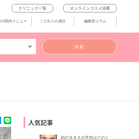
クリニック一覧
オンラインコスメ診断
題の院内メニュー
こだわりの成分
編集部コラム
人気記事
顔の大きさの平均はどのく