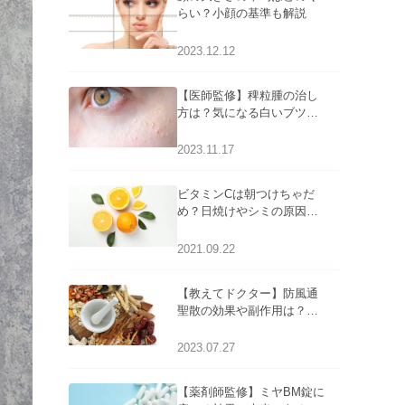
らい？小顔の基準も解説
2023.12.12
【医師監修】稗粒腫の治し
方は？気になる白いブツブ
ツの原因と自宅でできるケ
アについて
2023.11.17
ビタミンCは朝つけちゃだ
め？日焼けやシミの原因に
なるってホント？
2021.09.22
【教えてドクター】防風通
聖散の効果や副作用は？長
期服用は危険なの？
2023.07.27
【薬剤師監修】ミヤBM錠に