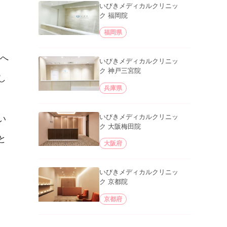
いびきメディカルクリニッ
ク 福岡院
福岡県
へ
いびきメディカルクリニッ
ク 神戸三宮院
し
兵庫県
いびきメディカルクリニッ
い
ク 大阪梅田院
と
大阪府
いびきメディカルクリニッ
ク 京都院
京都府