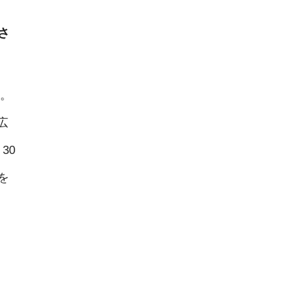
さ
。
広
30
を