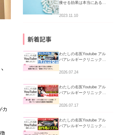
痩せる効果は本当にある
の？
2023.11.10
新着記事
わたしの名医Youtube アル
バアレルギークリニック札
い、
幌「30代から急に老けて見
える男性へ｜医師が教える
2026.07.24
「最初にやるべき3つ」」を
公開いたしました。
わたしの名医Youtube アル
バアレルギークリニック札
幌「赤ら顔・酒さ・ニキビ
跡にVビームは効く？向い
2026.07.17
がカ
ている赤みを医師が徹底解
説」を公開いたしました。
わたしの名医Youtube アル
バアレルギークリニック札
幌「マンジャロのリアル｜
特徴