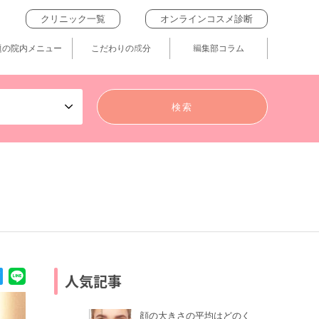
クリニック一覧
オンラインコスメ診断
題の院内メニュー
こだわりの成分
編集部コラム
人気記事
顔の大きさの平均はどのく