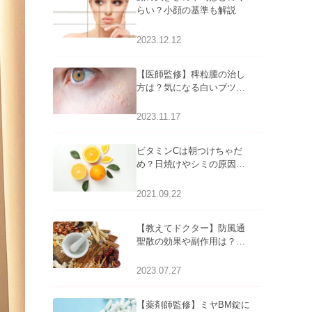
らい？小顔の基準も解説
2023.12.12
【医師監修】稗粒腫の治し
方は？気になる白いブツブ
ツの原因と自宅でできるケ
アについて
2023.11.17
ビタミンCは朝つけちゃだ
め？日焼けやシミの原因に
なるってホント？
2021.09.22
【教えてドクター】防風通
聖散の効果や副作用は？長
期服用は危険なの？
2023.07.27
【薬剤師監修】ミヤBM錠に