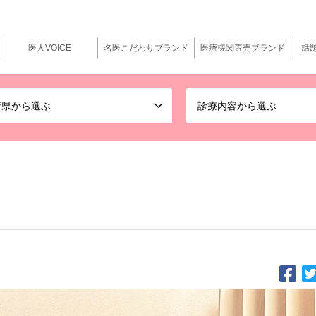
医人VOICE
名医こだわりブランド
医療機関専売ブランド
話
府県から選ぶ
診療内容から選ぶ
い、専門知識を交え適切なご提案をする