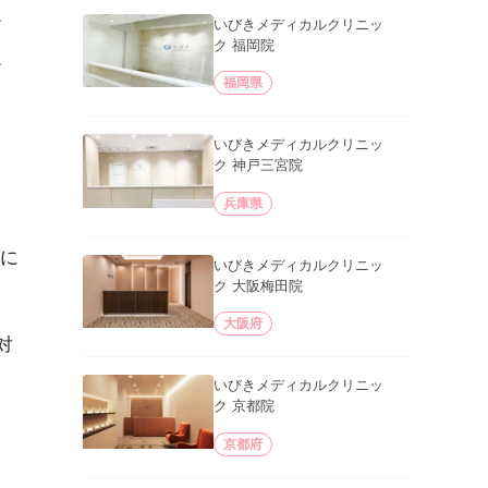
。
いびきメディカルクリニッ
ク 福岡院
。
福岡県
いびきメディカルクリニッ
ク 神戸三宮院
兵庫県
に
いびきメディカルクリニッ
ク 大阪梅田院
大阪府
対
いびきメディカルクリニッ
ク 京都院
京都府