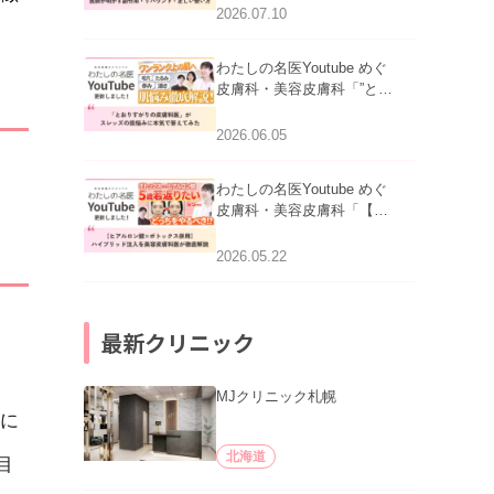
医師が明かす副作用・リバ
2026.07.10
ウンド・正しい使い方」を
公開いたしました。
わたしの名医Youtube めぐ
皮膚科・美容皮膚科「”とお
りすがりの皮膚科医”がスレ
ッズの肌悩みに本気で答え
2026.06.05
てみた」を公開いたしまし
た。
わたしの名医Youtube めぐ
皮膚科・美容皮膚科「【ヒ
アルロン酸×ボトックス併
用】ハイブリッド注入を美
2026.05.22
容皮膚科医が徹底解説」を
公開いたしました。
最新クリニック
MJクリニック札幌
に
北海道
目