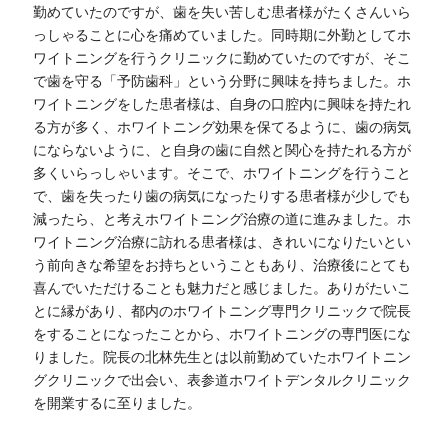
勤めていたのですが、歯を失い苦しむ患者様がたくさんいら
っしゃることに心を痛めていました。同時期に外勤としてホ
ワイトニングを行うクリニックに勤めていたのですが、そこ
で歯を守る「予防歯科」という分野に興味を持ちました。ホ
ワイトニングをした患者様は、自身の口腔内に興味を持たれ
る方が多く、ホワイトニング効果を保てるように、歯の病気
にならないように、と自身の歯に自然と関心を持たれる方が
多くいらっしゃいます。そこで、ホワイトニングを行うこと
で、歯を失ったり歯の病気になったりする患者様が少しでも
減ったら、と考えホワイトニング治療の道に進みました。ホ
ワイトニング治療に訪れる患者様は、きれいになりたいとい
う前向きな希望をお持ちということもあり、治療後にとても
喜んでいただけることも魅力だと感じました。ありがたいこ
とに縁があり、都内のホワイトニング専門クリニックで院長
をすることになったことから、ホワイトニングの専門医にな
りました。院長の北林先生とは以前勤めていたホワイトニン
グクリニックで出会い、表参道ホワイトデンタルクリニック
を開業するに至りました。