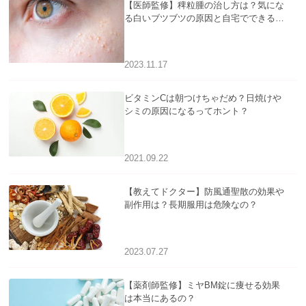
【医師監修】稗粒腫の治し方は？気にな
る白いブツブツの原因と自宅でできるケ
アについて
2023.11.17
ビタミンCは朝つけちゃだめ？日焼けや
シミの原因になるってホント？
2021.09.22
【教えてドクター】防風通聖散の効果や
副作用は？長期服用は危険なの？
2023.07.27
【薬剤師監修】ミヤBM錠に痩せる効果
は本当にあるの？