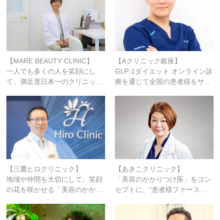
【MARE BEAUTY CLINIC】
【Aクリニック銀座】
一人でも多くの人を笑顔にし
GLP-1ダイエット オンライン診
て、満足度日本一のクリニッ…
療を通じて全国の患者様をサ…
【三鷹ヒロクリニック】
【あきこクリニック】
地域や仲間を大切にして、笑顔
「美容のかかりつけ医」をコン
の花を咲かせる「美容のかか…
セプトに、“患者様ファース…