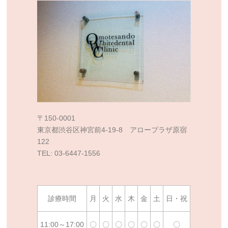
〒150-0001
東京都渋谷区神宮前4-19-8 アロープラザ原宿
122
TEL: 03-6447-1556
診療時間
月
火
水
木
金
土
日・祝
11:00～17:00
〇
〇
〇
〇
〇
〇
〇