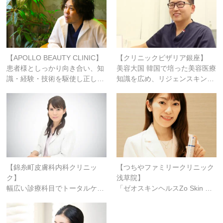
【APOLLO BEAUTY CLINIC】
【クリニックビザリア銀座】
患者様としっかり向き合い、知
美容大国 韓国で培った美容医療
識・経験・技術を駆使し正し…
知識を広め、リジェンスキン…
【錦糸町皮膚科内科クリニッ
【つちやファミリークリニック
ク】
浅草院】
幅広い診療科目でトータルケ…
「ゼオスキンヘルスZo Skin …