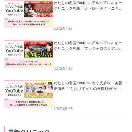
わたしの名医Youtube アルバアレルギー
クリニック札幌「赤ら顔・酒さ・ニキビ
跡にVビームは効く？向いている赤みを
医師が徹底解説」を公開いたしました。
2026.07.17
わたしの名医Youtube アルバアレルギー
クリニック札幌「マンジャロのリアル｜
医師が明かす副作用・リバウンド・正し
い使い方」を公開いたしました。
2026.07.10
わたしの名医Youtube めぐ皮膚科・美容
皮膚科「”とおりすがりの皮膚科医”がス
レッズの肌悩みに本気で答えてみた」を
公開いたしました。
2026.06.05
最新クリニック