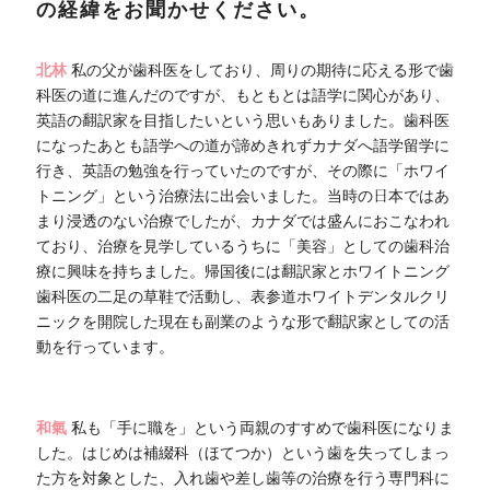
の経緯をお聞かせください。
北林
私の父が歯科医をしており、周りの期待に応える形で歯
科医の道に進んだのですが、もともとは語学に関心があり、
英語の翻訳家を目指したいという思いもありました。歯科医
になったあとも語学への道が諦めきれずカナダへ語学留学に
行き、英語の勉強を行っていたのですが、その際に「ホワイ
トニング」という治療法に出会いました。当時の日本ではあ
まり浸透のない治療でしたが、カナダでは盛んにおこなわれ
ており、治療を見学しているうちに「美容」としての歯科治
療に興味を持ちました。帰国後には翻訳家とホワイトニング
歯科医の二足の草鞋で活動し、表参道ホワイトデンタルクリ
ニックを開院した現在も副業のような形で翻訳家としての活
動を行っています。
和氣
私も「手に職を」という両親のすすめで歯科医になりま
した。はじめは補綴科（ほてつか）という歯を失ってしまっ
た方を対象とした、入れ歯や差し歯等の治療を行う専門科に