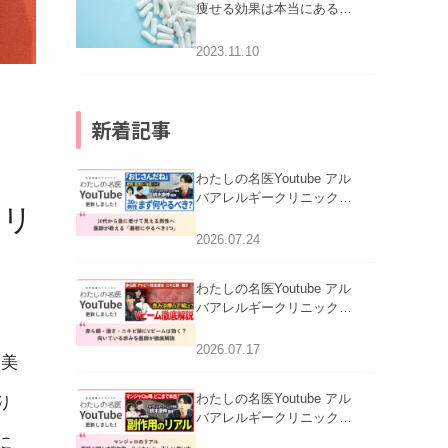
痩せる効果は本当にある
の？
2023.11.10
新着記事
わたしの名医Youtube アル
バアレルギークリニック札
クリ
幌「30代から急に老けて見
える男性へ｜医師が教える
2026.07.24
「最初にやるべき3つ」」を
公開いたしました。
わたしの名医Youtube アル
バアレルギークリニック札
幌「赤ら顔・酒さ・ニキビ
跡にVビームは効く？向い
2026.07.17
、美
ている赤みを医師が徹底解
説」を公開いたしました。
わたしの名医Youtube アル
り
バアレルギークリニック札
幌「マンジャロのリアル｜
に