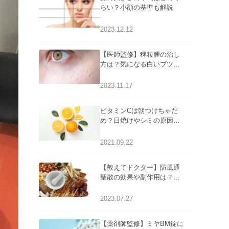
らい？小顔の基準も解説
2023.12.12
【医師監修】稗粒腫の治し
方は？気になる白いブツブ
ツの原因と自宅でできるケ
アについて
2023.11.17
ビタミンCは朝つけちゃだ
め？日焼けやシミの原因に
なるってホント？
2021.09.22
【教えてドクター】防風通
聖散の効果や副作用は？長
期服用は危険なの？
2023.07.27
【薬剤師監修】ミヤBM錠に