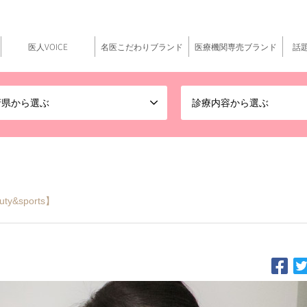
医人VOICE
名医こだわりブランド
医療機関専売ブランド
話
府県から選ぶ
診療内容から選ぶ
&sports】
ク銀座beauty&sports 伊藤実佐子先生