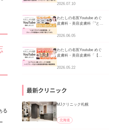
医師が明かす副作用・リバ
2026.07.10
ウンド・正しい使い方」を
公開いたしました。
わたしの名医Youtube めぐ
皮膚科・美容皮膚科「”とお
りすがりの皮膚科医”がスレ
ッズの肌悩みに本気で答え
2026.06.05
てみた」を公開いたしまし
た。
志
わたしの名医Youtube めぐ
皮膚科・美容皮膚科「【ヒ
アルロン酸×ボトックス併
用】ハイブリッド注入を美
2026.05.22
容皮膚科医が徹底解説」を
公開いたしました。
最新クリニック
MJクリニック札幌
ある
北海道
ー