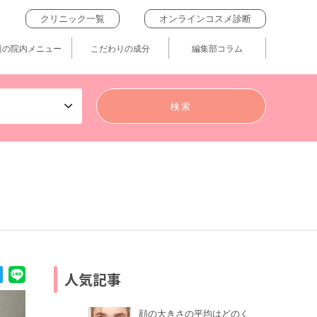
クリニック一覧
オンラインコスメ診断
題の院内メニュー
こだわりの成分
編集部コラム
人気記事
顔の大きさの平均はどのく