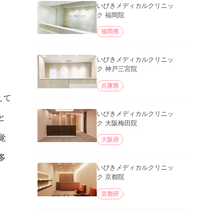
いびきメディカルクリニッ
ク 福岡院
福岡県
いびきメディカルクリニッ
ク 神戸三宮院
兵庫県
えて
いびきメディカルクリニッ
と
ク 大阪梅田院
覚
大阪府
多
いびきメディカルクリニッ
ク 京都院
京都府