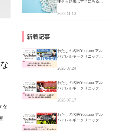
痩せる効果は本当にある
の？
2023.11.10
新着記事
わたしの名医Youtube アル
バアレルギークリニック札
にな
幌「30代から急に老けて見
える男性へ｜医師が教える
2026.07.24
「最初にやるべき3つ」」を
公開いたしました。
わたしの名医Youtube アル
バアレルギークリニック札
幌「赤ら顔・酒さ・ニキビ
跡にVビームは効く？向い
2026.07.17
かを
ている赤みを医師が徹底解
説」を公開いたしました。
わたしの名医Youtube アル
療
バアレルギークリニック札
幌「マンジャロのリアル｜