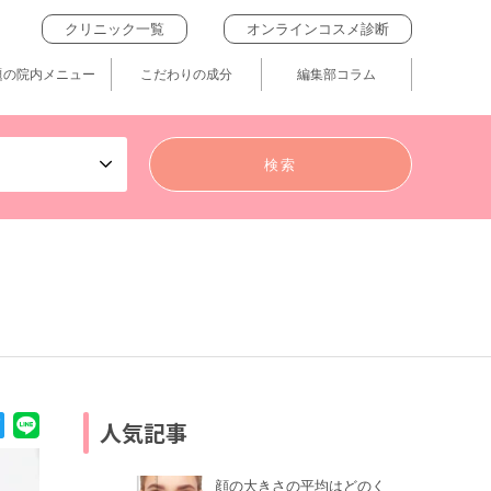
クリニック一覧
オンラインコスメ診断
題の院内メニュー
こだわりの成分
編集部コラム
人気記事
顔の大きさの平均はどのく