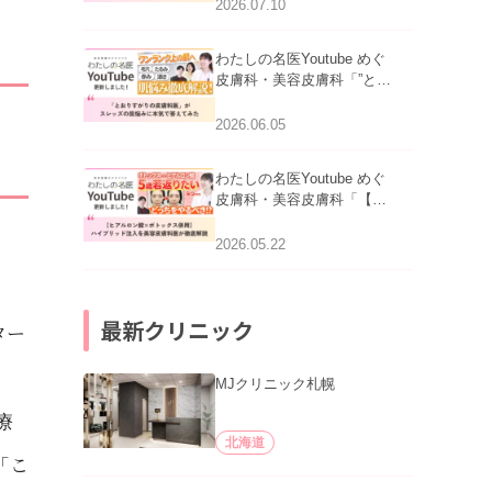
医師が明かす副作用・リバ
2026.07.10
ウンド・正しい使い方」を
公開いたしました。
わたしの名医Youtube めぐ
皮膚科・美容皮膚科「”とお
りすがりの皮膚科医”がスレ
ッズの肌悩みに本気で答え
2026.06.05
てみた」を公開いたしまし
た。
わたしの名医Youtube めぐ
皮膚科・美容皮膚科「【ヒ
アルロン酸×ボトックス併
用】ハイブリッド注入を美
2026.05.22
容皮膚科医が徹底解説」を
公開いたしました。
最新クリニック
ター
MJクリニック札幌
療
北海道
「こ