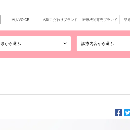
医人VOICE
名医こだわりブランド
医療機関専売ブランド
話
府県から選ぶ
診療内容から選ぶ
になれるかどうか」ということ