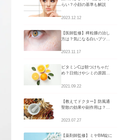
らい？小顔の基準も解説
2023.12.12
【医師監修】稗粒腫の治し
方は？気になる白いブツブ
ツの原因と自宅でできるケ
アについて
2023.11.17
ビタミンCは朝つけちゃだ
め？日焼けやシミの原因に
なるってホント？
2021.09.22
【教えてドクター】防風通
聖散の効果や副作用は？長
期服用は危険なの？
2023.07.27
【薬剤師監修】ミヤBM錠に