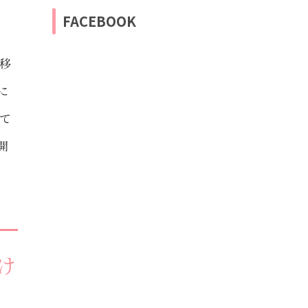
FACEBOOK
移
に
て
開
け