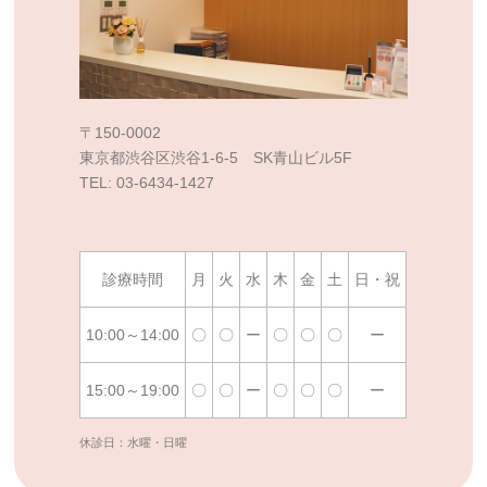
〒150-0002
東京都渋谷区渋谷1-6-5 SK青山ビル5F
TEL: 03-6434-1427
診療時間
月
火
水
木
金
土
日・祝
10:00～14:00
〇
〇
ー
〇
〇
〇
ー
15:00～19:00
〇
〇
ー
〇
〇
〇
ー
休診日：水曜・日曜