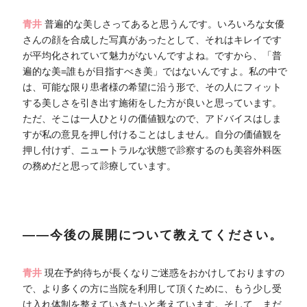
青井
普遍的な美しさってあると思うんです。いろいろな女優
さんの顔を合成した写真があったとして、それはキレイです
が平均化されていて魅力がないんですよね。ですから、「普
遍的な美=誰もが目指すべき美」ではないんですよ。私の中で
は、可能な限り患者様の希望に沿う形で、その人にフィット
する美しさを引き出す施術をした方が良いと思っています。
ただ、そこは一人ひとりの価値観なので、アドバイスはしま
すが私の意見を押し付けることはしません。自分の価値観を
押し付けず、ニュートラルな状態で診察するのも美容外科医
の務めだと思って診療しています。
――今後の展開について教えてください。
青井
現在予約待ちが長くなりご迷惑をおかけしておりますの
で、より多くの方に当院を利用して頂くために、もう少し受
け入れ体制を整えていきたいと考えています。そして、まだ