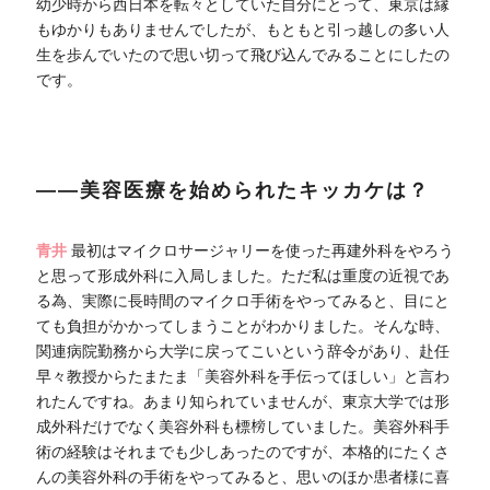
幼少時から西日本を転々としていた自分にとって、東京は縁
もゆかりもありませんでしたが、もともと引っ越しの多い人
生を歩んでいたので思い切って飛び込んでみることにしたの
です。
――美容医療を始められたキッカケは？
青井
最初はマイクロサージャリーを使った再建外科をやろう
と思って形成外科に入局しました。ただ私は重度の近視であ
る為、実際に長時間のマイクロ手術をやってみると、目にと
ても負担がかかってしまうことがわかりました。そんな時、
関連病院勤務から大学に戻ってこいという辞令があり、赴任
早々教授からたまたま「美容外科を手伝ってほしい」と言わ
れたんですね。あまり知られていませんが、東京大学では形
成外科だけでなく美容外科も標榜していました。美容外科手
術の経験はそれまでも少しあったのですが、本格的にたくさ
んの美容外科の手術をやってみると、思いのほか患者様に喜