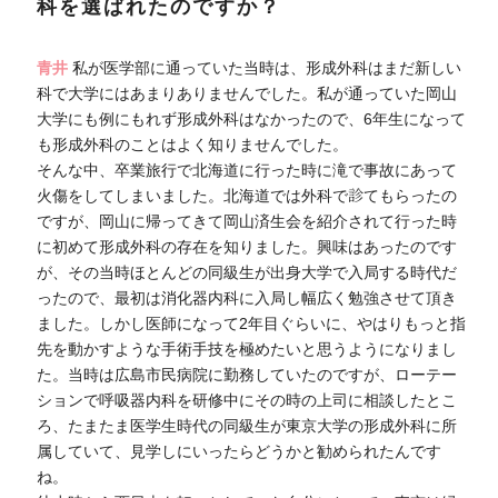
科を選ばれたのですか？
青井
私が医学部に通っていた当時は、形成外科はまだ新しい
科で大学にはあまりありませんでした。私が通っていた岡山
大学にも例にもれず形成外科はなかったので、6年生になって
も形成外科のことはよく知りませんでした。
そんな中、卒業旅行で北海道に行った時に滝で事故にあって
火傷をしてしまいました。北海道では外科で診てもらったの
ですが、岡山に帰ってきて岡山済生会を紹介されて行った時
に初めて形成外科の存在を知りました。興味はあったのです
が、その当時ほとんどの同級生が出身大学で入局する時代だ
ったので、最初は消化器内科に入局し幅広く勉強させて頂き
ました。しかし医師になって2年目ぐらいに、やはりもっと指
先を動かすような手術手技を極めたいと思うようになりまし
た。当時は広島市民病院に勤務していたのですが、ローテー
ションで呼吸器内科を研修中にその時の上司に相談したとこ
ろ、たまたま医学生時代の同級生が東京大学の形成外科に所
属していて、見学しにいったらどうかと勧められたんです
ね。