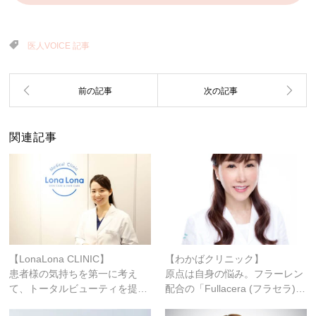
医人VOICE 記事
関連記事
【LonaLona CLINIC】
【わかばクリニック】
患者様の気持ちを第一に考え
原点は自身の悩み。フラーレン
て、トータルビューティを提…
配合の「Fullacera (フラセラ)…