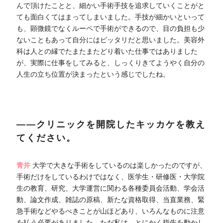
んで頂けたことと、細かい手術手技を追求していくことがと
ても面白くてはまってしまいました。手技が細かいといって
も、顕微鏡でなくルーペで手術ができるので、目の負担も少
ないこともあって自分にはピッタリだと思いました。美容外
科は人との縁でたまたまたどり着いた仕事ではありました
が、実際に仕事をしてみると、しっくりきてようやく自分の
人生の立ち位置が決まったという感じでしたね。
――クリニックを開院したキッカケを教え
てください。
青井
大学で大きな手術をしているのは楽しかったのですが、
手術だけをしているわけではなく、医学生・研修医・大学院
生の教育、研究、大学運営に関わる各種委員会活動、学会活
動、論文作成、雑誌の原稿、新たな資格取得、当直業務、緊
急手術などやるべきことが山ほどあり、いろんなものに注意
を払う必要がありました。ただ私は、とにかく指先を動かし