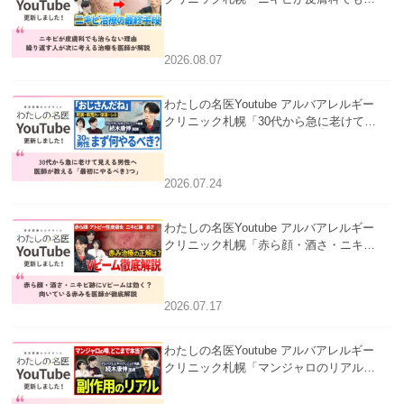
らない理由｜繰り返す人が次に考える治
療を医師が解説」を公開いたしました。
2026.08.07
わたしの名医Youtube アルバアレルギー
クリニック札幌「30代から急に老けて見
える男性へ｜医師が教える「最初にやる
べき3つ」」を公開いたしました。
2026.07.24
わたしの名医Youtube アルバアレルギー
クリニック札幌「赤ら顔・酒さ・ニキビ
跡にVビームは効く？向いている赤みを
医師が徹底解説」を公開いたしました。
2026.07.17
わたしの名医Youtube アルバアレルギー
クリニック札幌「マンジャロのリアル｜
医師が明かす副作用・リバウンド・正し
い使い方」を公開いたしました。