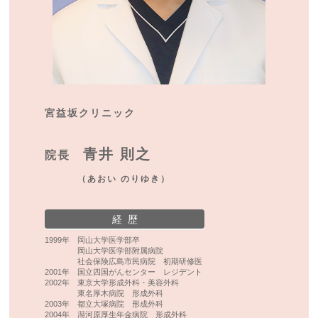
宮益坂クリニック
青井 則之
院長
（あおい のりゆき）
経 歴
1999年 岡山大学医学部卒
岡山大学医学部附属病院
社会保険広島市民病院 初期研修医
2001年 国立四国がんセンター レジデント
2002年 東京大学形成外科・美容外科
東名厚木病院 形成外科
2003年 都立大塚病院 形成外科
2004年 湯河原厚生年金病院 形成外科