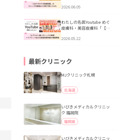
りすがりの皮膚科医”がスレ
2026.06.05
ッズの肌悩みに本気で答え
てみた」を公開いたしまし
た。
わたしの名医Youtube めぐ
皮膚科・美容皮膚科「【ヒ
アルロン酸×ボトックス併
2026.05.22
用】ハイブリッド注入を美
容皮膚科医が徹底解説」を
公開いたしました。
最新クリニック
MJクリニック札幌
北海道
いびきメディカルクリニッ
ク 福岡院
福岡県
いびきメディカルクリニッ