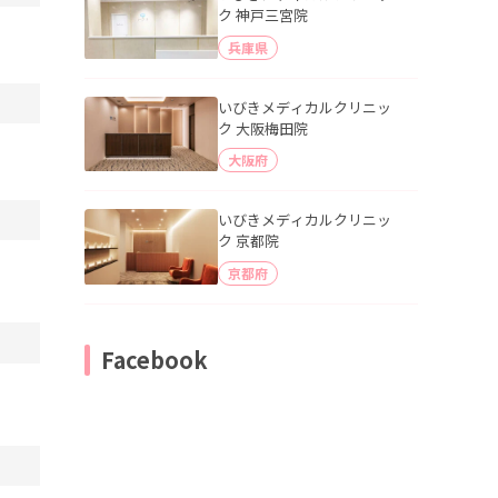
ク 神戸三宮院
兵庫県
いびきメディカルクリニッ
ク 大阪梅田院
大阪府
いびきメディカルクリニッ
ク 京都院
京都府
Facebook