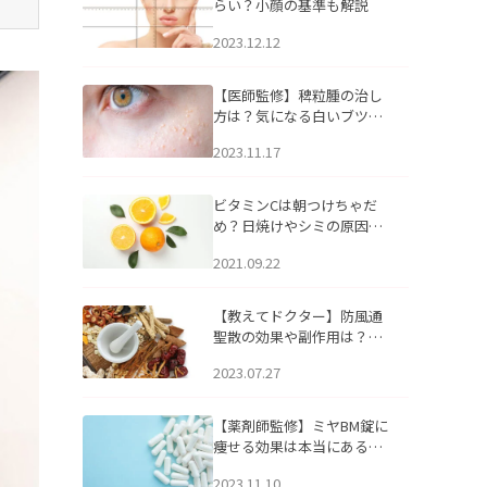
らい？小顔の基準も解説
2023.12.12
【医師監修】稗粒腫の治し
方は？気になる白いブツブ
ツの原因と自宅でできるケ
2023.11.17
アについて
ビタミンCは朝つけちゃだ
め？日焼けやシミの原因に
なるってホント？
2021.09.22
【教えてドクター】防風通
聖散の効果や副作用は？長
期服用は危険なの？
2023.07.27
【薬剤師監修】ミヤBM錠に
痩せる効果は本当にある
の？
2023.11.10