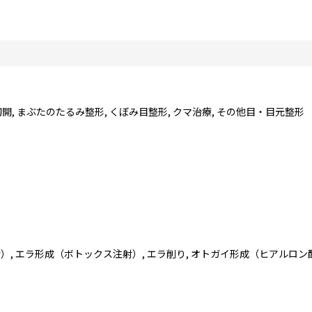
開, まぶたのたるみ整形, くぼみ目整形, クマ治療, その他目・目元整形
射）, エラ形成（ボトックス注射）, エラ削り, オトガイ形成（ヒアルロン