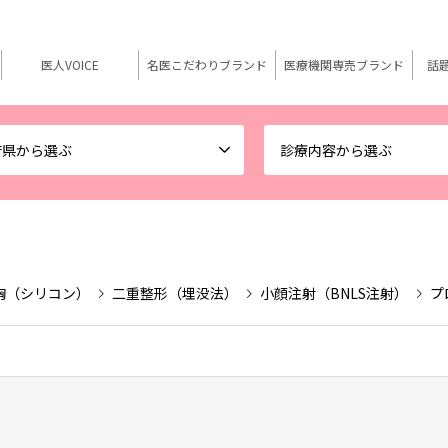
医人VOICE
名医こだわりブランド
医療機関専売ブランド
話
府県から選ぶ
診療内容から選ぶ
胸（シリコン）
二重整形（埋没法）
小顔注射（BNLS注射）
プ