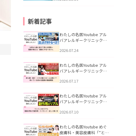
新着記事
わたしの名医Youtube アル
バアレルギークリニック札
幌「30代から急に老けて見
2026.07.24
える男性へ｜医師が教える
「最初にやるべき3つ」」を
公開いたしました。
わたしの名医Youtube アル
バアレルギークリニック札
幌「赤ら顔・酒さ・ニキビ
2026.07.17
跡にVビームは効く？向いて
いる赤みを医師が徹底解
説」を公開いたしました。
わたしの名医Youtube アル
バアレルギークリニック札
幌「マンジャロのリアル｜
2026.07.10
医師が明かす副作用・リバ
ウンド・正しい使い方」を
公開いたしました。
わたしの名医Youtube めぐ
皮膚科・美容皮膚科「”とお