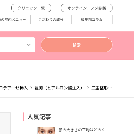
クリニック一覧
オンラインコスメ診断
題の院内メニュー
こだわりの成分
編集部コラム
ロテアーゼ挿入
豊胸（ヒアルロン酸注入）
二重整形（切開法）
人気記事
顔の大きさの平均はどのく