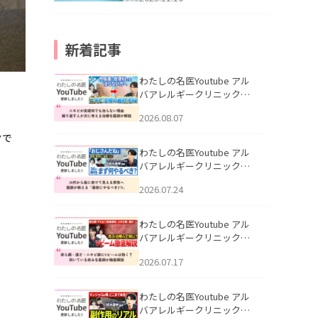
新着記事
わたしの名医Youtube アル
バアレルギークリニック札
幌「ニキビが皮膚科でも治
2026.08.07
らない理由｜繰り返す人が
次に考える治療を医師が解
クで
説」を公開いたしました。
わたしの名医Youtube アル
バアレルギークリニック札
幌「30代から急に老けて見
2026.07.24
える男性へ｜医師が教える
「最初にやるべき3つ」」を
公開いたしました。
わたしの名医Youtube アル
バアレルギークリニック札
幌「赤ら顔・酒さ・ニキビ
2026.07.17
跡にVビームは効く？向いて
いる赤みを医師が徹底解
説」を公開いたしました。
わたしの名医Youtube アル
バアレルギークリニック札