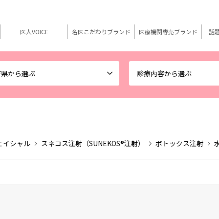
医人VOICE
名医こだわりブランド
医療機関専売ブランド
話
府県から選ぶ
診療内容から選ぶ
ェイシャル
スネコス注射（SUNEKOS®注射）
ボトックス注射