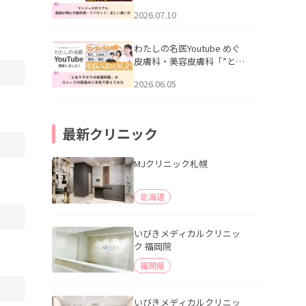
幌「マンジャロのリアル｜
2026.07.10
医師が明かす副作用・リバ
ウンド・正しい使い方」を
公開いたしました。
わたしの名医Youtube めぐ
皮膚科・美容皮膚科「”とお
りすがりの皮膚科医”がスレ
2026.06.05
ッズの肌悩みに本気で答え
てみた」を公開いたしまし
た。
最新クリニック
MJクリニック札幌
北海道
いびきメディカルクリニッ
ク 福岡院
福岡県
いびきメディカルクリニッ