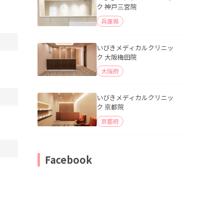
ク 神戸三宮院
兵庫県
いびきメディカルクリニッ
ク 大阪梅田院
大阪府
いびきメディカルクリニッ
ク 京都院
京都府
Facebook