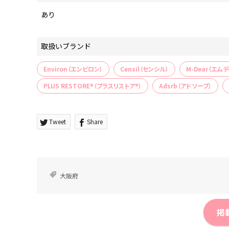
あり
取扱いブランド
Environ（エンビロン）
Censil（センシル）
M-Dear（エムデ
PLUS RESTORE®（プラスリストア®）
Adsrb（アドソーブ）
Tweet
Share
大阪府
掲