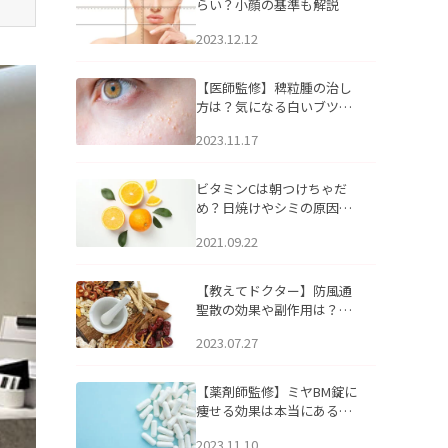
らい？小顔の基準も解説
2023.12.12
【医師監修】稗粒腫の治し
方は？気になる白いブツブ
ツの原因と自宅でできるケ
2023.11.17
アについて
ビタミンCは朝つけちゃだ
め？日焼けやシミの原因に
なるってホント？
2021.09.22
【教えてドクター】防風通
聖散の効果や副作用は？長
期服用は危険なの？
2023.07.27
【薬剤師監修】ミヤBM錠に
痩せる効果は本当にある
の？
2023.11.10