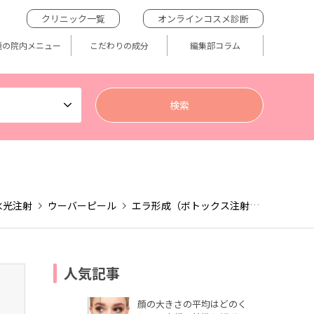
クリニック一覧
オンラインコスメ診断
題の院内メニュー
こだわりの成分
編集部コラム
水光注射
ウーバーピール
エラ形成（ボトックス注射）
シミ・肝
人気記事
顔の大きさの平均はどのく