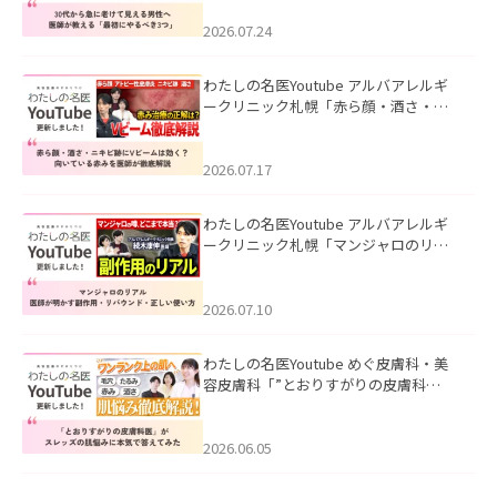
にやるべき3つ」」を公開いたしまし
た。
2026.07.24
わたしの名医Youtube アルバアレルギ
ークリニック札幌「赤ら顔・酒さ・ニ
キビ跡にVビームは効く？向いている赤
みを医師が徹底解説」を公開いたしま
した。
2026.07.17
わたしの名医Youtube アルバアレルギ
ークリニック札幌「マンジャロのリア
ル｜医師が明かす副作用・リバウン
ド・正しい使い方」を公開いたしまし
た。
2026.07.10
わたしの名医Youtube めぐ皮膚科・美
容皮膚科「”とおりすがりの皮膚科
医”がスレッズの肌悩みに本気で答えて
みた」を公開いたしました。
2026.06.05