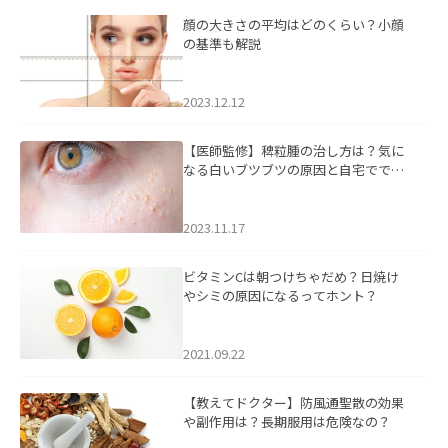
顔の大きさの平均はどのくらい？小顔
の基準も解説
2023.12.12
【医師監修】稗粒腫の治し方は？気に
なる白いブツブツの原因と自宅ででき
るケアについて
2023.11.17
ビタミンCは朝つけちゃだめ？日焼け
やシミの原因になるってホント？
2021.09.22
【教えてドクター】防風通聖散の効果
や副作用は？長期服用は危険なの？