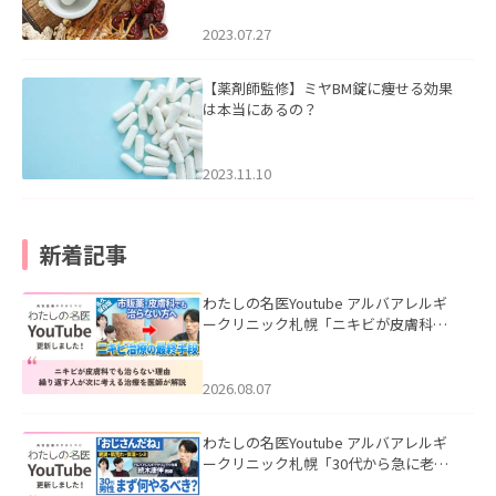
2023.07.27
【薬剤師監修】ミヤBM錠に痩せる効果
は本当にあるの？
2023.11.10
新着記事
わたしの名医Youtube アルバアレルギ
ークリニック札幌「ニキビが皮膚科で
も治らない理由｜繰り返す人が次に考
える治療を医師が解説」を公開いたし
ました。
2026.08.07
わたしの名医Youtube アルバアレルギ
ークリニック札幌「30代から急に老け
て見える男性へ｜医師が教える「最初