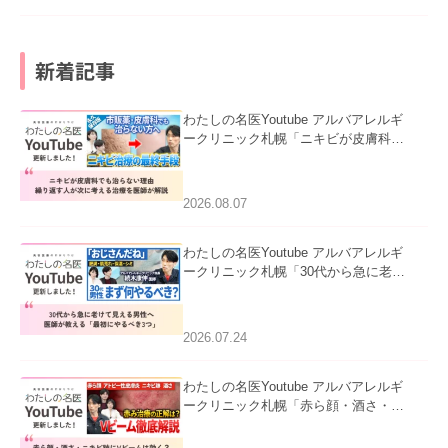
新着記事
わたしの名医Youtube アルバアレルギ
ークリニック札幌「ニキビが皮膚科で
も治らない理由｜繰り返す人が次に考
える治療を医師が解説」を公開いたし
ました。
2026.08.07
わたしの名医Youtube アルバアレルギ
ークリニック札幌「30代から急に老け
て見える男性へ｜医師が教える「最初
にやるべき3つ」」を公開いたしまし
た。
2026.07.24
わたしの名医Youtube アルバアレルギ
ークリニック札幌「赤ら顔・酒さ・ニ
キビ跡にVビームは効く？向いている
赤みを医師が徹底解説」を公開いたし