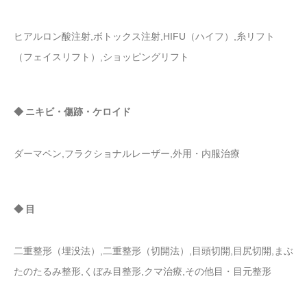
ヒアルロン酸注射,ボトックス注射,HIFU（ハイフ）,糸リフト
（フェイスリフト）,ショッピングリフト
◆ ニキビ・傷跡・ケロイド
ダーマペン,フラクショナルレーザー,外用・内服治療
◆ 目
二重整形（埋没法）,二重整形（切開法）,目頭切開,目尻切開,まぶ
たのたるみ整形,くぼみ目整形,クマ治療,その他目・目元整形