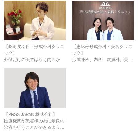
【麹町皮ふ科・形成外科クリニ
【恵比寿形成外科・美容クリニ
ック】
ック】
外側だけの美ではなく内面か…
形成外科、内科、皮膚科、美…
【PRSS.JAPAN 株式会社】
医療機関が患者様の為に最良の
治療を行うことができるよう…