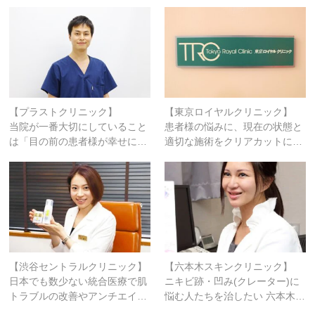
【プラストクリニック】
【東京ロイヤルクリニック】
当院が一番大切にしていること
患者様の悩みに、現在の状態と
は「目の前の患者様が幸せに…
適切な施術をクリアカットに…
【渋谷セントラルクリニック】
【六本木スキンクリニック】
日本でも数少ない統合医療で肌
ニキビ跡・凹み(クレーター)に
トラブルの改善やアンチエイ…
悩む人たちを治したい 六本木…