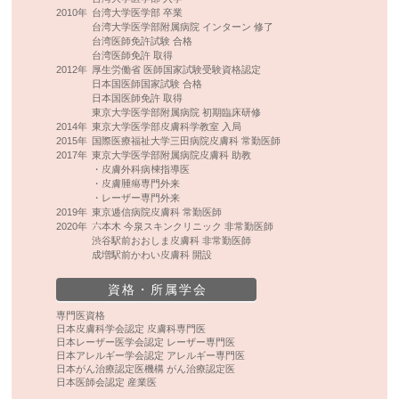
2010年
台湾大学医学部 卒業
台湾大学医学部附属病院 インターン 修了
台湾医師免許試験 合格
台湾医師免許 取得
2012年
厚生労働省 医師国家試験受験資格認定
日本国医師国家試験 合格
日本国医師免許 取得
東京大学医学部附属病院 初期臨床研修
2014年
東京大学医学部皮膚科学教室 入局
2015年
国際医療福祉大学三田病院皮膚科 常勤医師
2017年
東京大学医学部附属病院皮膚科 助教
・皮膚外科病棟指導医
・皮膚腫瘍専門外来
・レーザー専門外来
2019年
東京逓信病院皮膚科 常勤医師
2020年
六本木 今泉スキンクリニック 非常勤医師
渋谷駅前おおしま皮膚科 非常勤医師
成増駅前かわい皮膚科 開設
資格・所属学会
専門医資格
日本皮膚科学会認定 皮膚科専門医
日本レーザー医学会認定 レーザー専門医
日本アレルギー学会認定 アレルギー専門医
日本がん治療認定医機構 がん治療認定医
日本医師会認定 産業医