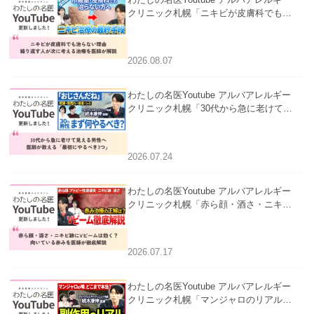
クリニック札幌「ニキビが皮膚科でも治
らない理由｜繰り返す人が次に考える治
療を医師が解説」を公開いたしました。
2026.08.07
わたしの名医Youtube アルバアレルギー
クリニック札幌「30代から急に老けて見
える男性へ｜医師が教える「最初にやる
べき3つ」」を公開いたしました。
2026.07.24
わたしの名医Youtube アルバアレルギー
クリニック札幌「赤ら顔・酒さ・ニキビ
跡にVビームは効く？向いている赤みを
医師が徹底解説」を公開いたしました。
2026.07.17
わたしの名医Youtube アルバアレルギー
クリニック札幌「マンジャロのリアル｜
医師が明かす副作用・リバウンド・正し