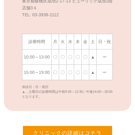
東亰都板橋区成増2-17-13 ヒューリック成増2階
店舗3Ａ
TEL: 03-3938-1112
診療時間
月
火
水
木
金
土
日・祝
10:00～13:00
〇
〇
〇
〇
〇
▲
ー
15:00～19:00
〇
〇
〇
〇
〇
▲
ー
休診日：日・祝日
▲…土曜日の診療時間は午前9:30～12:30／午後14:00～18:00
となります。
クリニックの詳細はコチラ