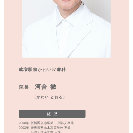
成増駅前かわい皮膚科
河合 徹
院長
（かわい とおる）
経 歴
2000年
板橋区立赤塚第二中学校 卒業
2003年
慶應義塾志木高等学校 卒業
台湾大学医学部 入学