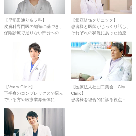
【早稲田通り皮フ科】
【銀座Mitaクリニック】
皮膚科専門医の知識に基づき、
患者様と医師がじっくり話し、
保険診療で足りない部分への…
それぞれの状況にあった治療…
【Veary Clinic】
【医療法人社団二葉会 City
下半身のコンプレックスで悩ん
Clinic】
でいる方や医療業界全体に、…
患者様を総合的に診る視点－…