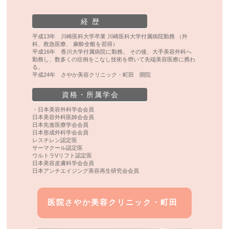
経 歴
平成13年 川崎医科大学卒業 川崎医科大学付属病院勤務 （外
科、救急医療、 麻酔全般を習得）
平成16年 香川大学付属病院に勤務。 その後、大手美容外科へ
勤務し、数多くの症例をこなし技術を磨いて先端美容医療に携わ
る。
平成24年 さやか美容クリニック・町田 開院
資格・所属学会
・日本美容外科学会会員
日本美容外科医師会会員
日本先進医療学会会員
日本形成外科学会会員
レスチレン認定医
サーマクール認定医
ウルトラVリフト認定医
日本美容皮膚科学会会員
日本アンチエイジング美容再生研究会会員
医院さやか美容クリニック・町田