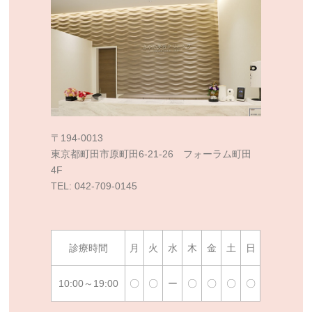
〒194-0013
東京都町田市原町田6-21-26 フォーラム町田
4F
TEL: 042-709-0145
診療時間
月
火
水
木
金
土
日
10:00～19:00
〇
〇
ー
〇
〇
〇
〇