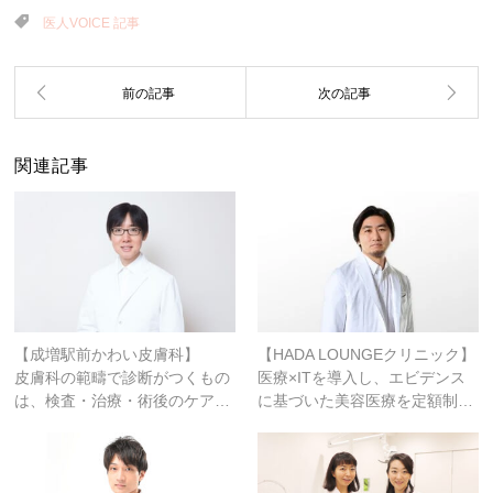
医人VOICE 記事
関連記事
【成増駅前かわい皮膚科】
【HADA LOUNGEクリニック】
皮膚科の範疇で診断がつくもの
医療×ITを導入し、エビデンス
は、検査・治療・術後のケア…
に基づいた美容医療を定額制…