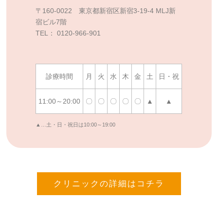
〒160-0022 東京都新宿区新宿3-19-4 MLJ新
宿ビル7階
TEL： 0120-966-901
診療時間
月
火
水
木
金
土
日・祝
11:00～20:00
〇
〇
〇
〇
〇
▲
▲
▲…土・日・祝日は10:00～19:00
クリニックの詳細はコチラ