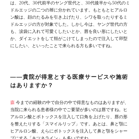
は、20代、30代前半のヤング世代と、30代後半から50代のミ
ドルエッジの二つの層に分かれています。もともとヒアルロ
ン酸は、顔のたるみを引き上げたり、シワを取ったりするミ
ドルエッジの方が対象でした。しかし今は、ヤング世代の方
も、涙袋に入れて可愛くしたいとか、唇を良い形にしたいと
か、ダイエットをして頬がこけてしまったので注入して卵型
にしたい、といったことで来られる方も多いですね。
――貴院が得意とする医療サービスや施術
はありますか？
森
今までの経験の中で自分の中で得意なものはありますが、
当院に来られる患者様の中でご要望が多いのは唇ですね。ヒ
アルロン酸とボトックスを注入して口角を上げたり、唇の形
を整えたりする「スマイルリップ」です。あとは、鼻と顎に
ヒアルロン酸、えらにボトックスを注入して鼻と顎をシャー
プにする「キツネライン」も多いですね。