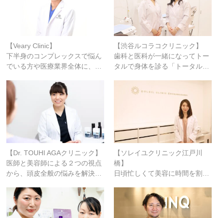
【Veary Clinic】
【渋谷ルコラコクリニック】
下半身のコンプレックスで悩ん
歯科と医科が一緒になってトー
でいる方や医療業界全体に、…
タルで身体を診る「トータル…
【Dr. TOUHI AGAクリニック】
【ソレイユクリニック江戸川
医師と美容師による２つの視点
橋】
から、頭皮全般の悩みを解決…
日頃忙しくて美容に時間を割…