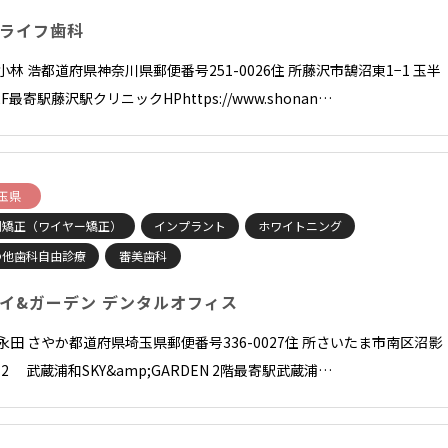
ライフ歯科
小林 浩都道府県神奈川県郵便番号251-0026住 所藤沢市鵠沼東1−1 玉半
F最寄駅藤沢駅クリニックHPhttps://www.shonan…
玉県
列矯正（ワイヤー矯正）
インプラント
ホワイトニング
の他歯科自由診療
審美歯科
イ&ガーデン デンタルオフィス
長永田 さやか都道府県埼玉県郵便番号336-0027住 所さいたま市南区沼影
1-2 武蔵浦和SKY&amp;GARDEN 2階最寄駅武蔵浦…