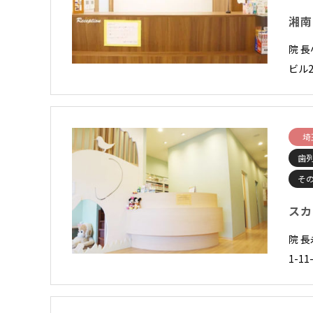
湘南
院 長
ビル2
埼
歯
そ
スカ
院 
1-1