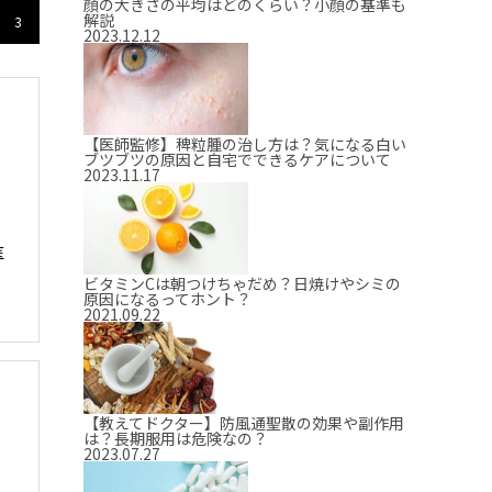
顔の大きさの平均はどのくらい？小顔の基準も
解説
3
2023.12.12
【医師監修】稗粒腫の治し方は？気になる白い
ブツブツの原因と自宅でできるケアについて
2023.11.17
医
ビタミンCは朝つけちゃだめ？日焼けやシミの
原因になるってホント？
2021.09.22
【教えてドクター】防風通聖散の効果や副作用
は？長期服用は危険なの？
2023.07.27