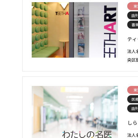
東
歯
審
ティ
法人
央区銀
東
医
歯
しら
法人