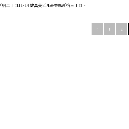
新宿二丁目11-14 健真美ビル最寄駅新宿三丁目…
1
2
