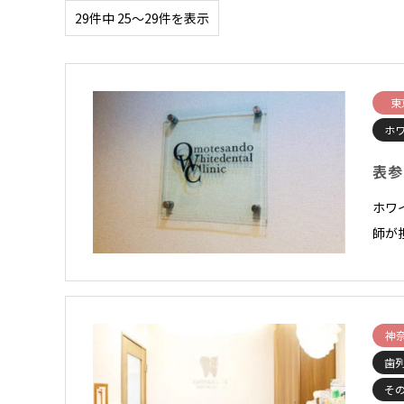
29件中 25〜29件を表示
東
ホ
表参
ホワ
師が
神
歯
そ