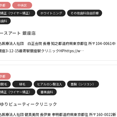
京都
中央区
列矯正（ワイヤー矯正）
ホワイトニング
その他歯科自由診療
美歯科
ースアート 銀座店
名医療法人社団 白正会院 長椿 知之都道府県東京都住 所〒104-0061中
座3-12-15最寄駅銀座駅クリニックHPhttps://w…
京都
療脱毛
植毛
ヒアルロン酸注入
豊胸（シリコン）
列矯正（ワイヤー矯正）
審美歯科
ゆりビューティークリニック
名医療法人社団 健真美院 長伊東 孝明都道府県東京都住 所〒160-0022新