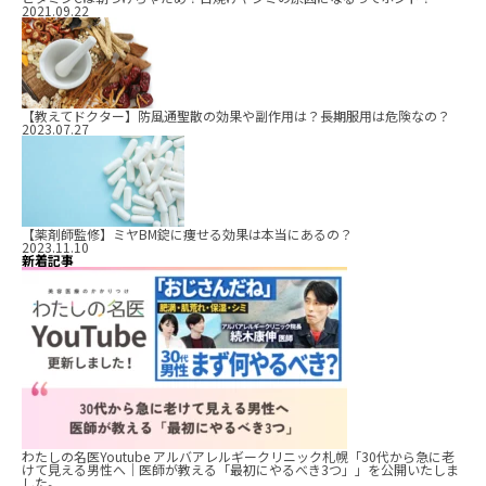
2021.09.22
【教えてドクター】防風通聖散の効果や副作用は？長期服用は危険なの？
2023.07.27
【薬剤師監修】ミヤBM錠に痩せる効果は本当にあるの？
2023.11.10
新着記事
わたしの名医Youtube アルバアレルギークリニック札幌「30代から急に老
けて見える男性へ｜医師が教える「最初にやるべき3つ」」を公開いたしま
した。