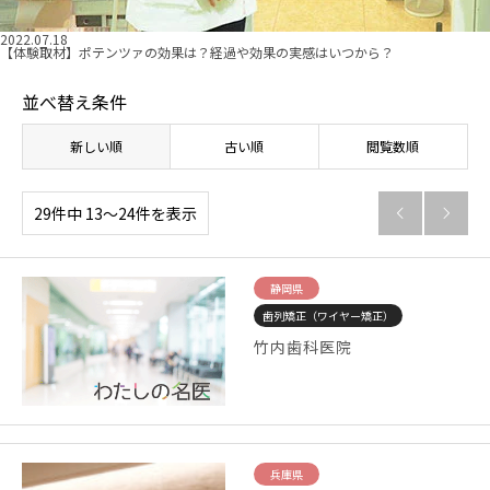
2022.07.18
【体験取材】ポテンツァの効果は？経過や効果の実感はいつから？
並べ替え条件
新しい順
古い順
閲覧数順
29件中 13〜24件を表示


静岡県
歯列矯正（ワイヤー矯正）
竹内歯科医院
兵庫県