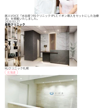
医人VOICE「水谷皮フ科クリニック IPLとイオン導入をセットにした治療
法」を掲載いたしました。
2020.03.27
最新クリニック
MJクリニック札幌
北海道