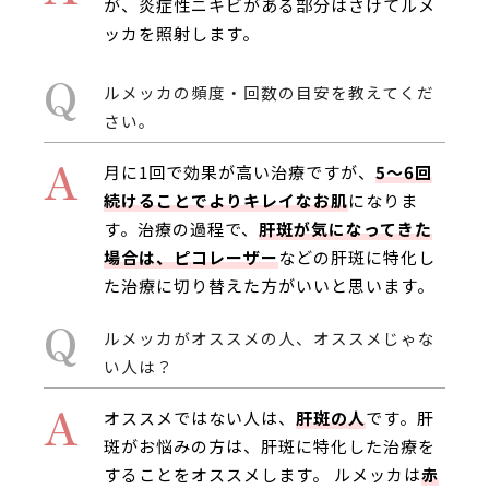
が、炎症性ニキビがある部分はさけてルメ
ッカを照射します。
Q
ルメッカの頻度・回数の目安を教えてくだ
さい。
A
月に1回で効果が高い治療ですが、
5～6回
続けることでよりキレイなお肌
になりま
す。治療の過程で、
肝斑が気になってきた
場合は、ピコレーザー
などの肝斑に特化し
た治療に切り替えた方がいいと思います。
Q
ルメッカがオススメの人、オススメじゃな
い人は？
A
オススメではない人は、
肝斑の人
です。肝
斑がお悩みの方は、肝斑に特化した治療を
することをオススメします。 ルメッカは
赤