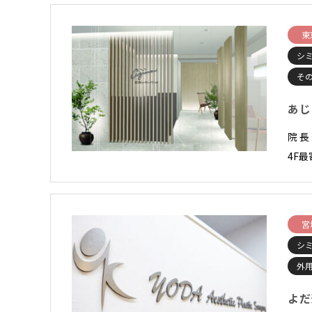
東
シ
そ
あじ
院 
4F最
宮
シ
外
よだ