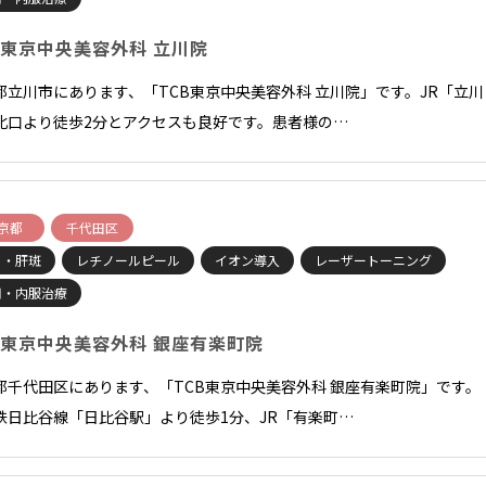
B東京中央美容外科 立川院
都立川市にあります、「TCB東京中央美容外科 立川院」です。JR「立川
北口より徒歩2分とアクセスも良好です。患者様の…
京都
千代田区
ミ・肝斑
レチノールピール
イオン導入
レーザートーニング
用・内服治療
B東京中央美容外科 銀座有楽町院
都千代田区にあります、「TCB東京中央美容外科 銀座有楽町院」です。
鉄日比谷線「日比谷駅」より徒歩1分、JR「有楽町…