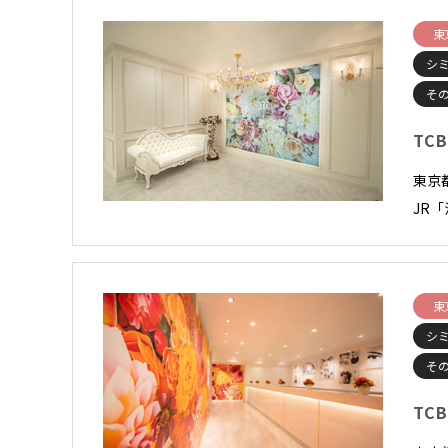
東
シ
そ
TC
東京
JR
東
シ
そ
TC