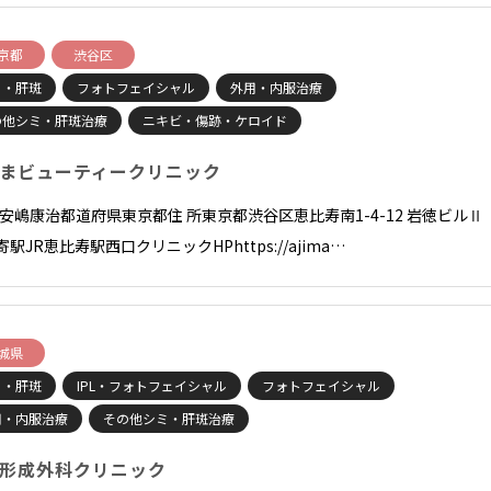
京都
渋谷区
ミ・肝斑
フォトフェイシャル
外用・内服治療
の他シミ・肝斑治療
ニキビ・傷跡・ケロイド
まビューティークリニック
長 安嶋康治都道府県東京都住 所東京都渋谷区恵比寿南1-4-12 岩徳ビルⅡ
寄駅JR恵比寿駅西口クリニックHPhttps://ajima…
城県
ミ・肝斑
IPL・フォトフェイシャル
フォトフェイシャル
用・内服治療
その他シミ・肝斑治療
形成外科クリニック