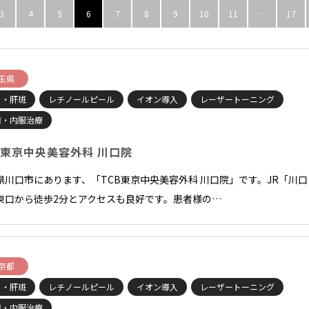
3
4
5
6
7
8
9
10
11
…
17
玉県
ミ・肝斑
レチノールピール
イオン導入
レーザートーニング
用・内服治療
B東京中央美容外科 川口院
県川口市にあります、「TCB東京中央美容外科 川口院」です。JR「川口
東口から徒歩2分とアクセスも良好です。患者様の…
京都
ミ・肝斑
レチノールピール
イオン導入
レーザートーニング
用・内服治療