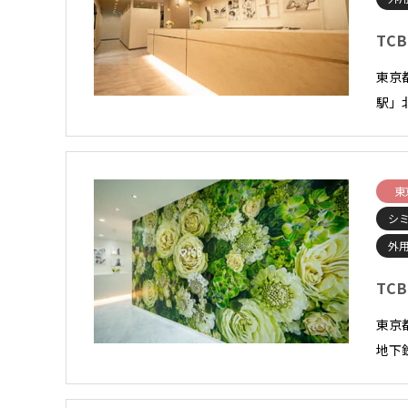
TC
東京
駅」
東
シ
外
TC
東京
地下