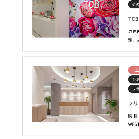
そ
TC
東京
駅」
広
シ
フ
プリ
院 
WES