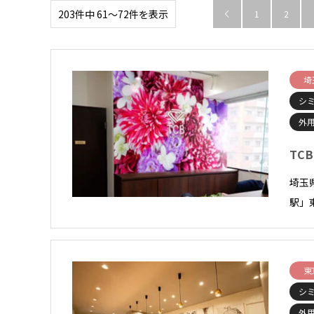
203件中 61〜72件を表示
1
2

埼
シ
外
TC
埼玉
駅」
東
シ
外