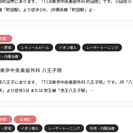
都町田市にあります、「TCB東京中央美容外科 町田院」です。小田急小
線「町田駅」より徒歩1分、JR横浜線「町田駅」よ…
京都
ミ・肝斑
レチノールピール
イオン導入
レーザートーニング
用・内服治療
B東京中央美容外科 八王子院
都八王子にあります、「TCB東京中央美容外科 八王子院」です。JR「八
駅」より徒歩1分 または 京王線「京王八王子駅」…
京都
台東区
ミ・肝斑
イオン導入
レーザートーニング
外用・内服治療