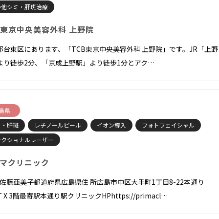
の他シミ・肝斑治療
B東京中央美容外科 上野院
都台東区にあります、「TCB東京中央美容外科 上野院」です。JR「上野
より徒歩2分、「京成上野駅」より徒歩1分とアク…
島県
ミ・肝斑
レチノールピール
イオン導入
フォトフェイシャル
ラクショナルレーザー
マクリニック
長 佐藤亜美子都道府県広島県住 所広島市中区大手町1丁目8-22本通り
T X 3階最寄駅本通り駅クリニックHPhttps://primacl…