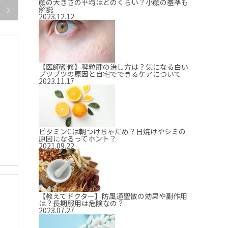
顔の大きさの平均はどのくらい？小顔の基準も
解説

2023.12.12
【医師監修】稗粒腫の治し方は？気になる白い
ブツブツの原因と自宅でできるケアについて
2023.11.17
ビタミンCは朝つけちゃだめ？日焼けやシミの
原因になるってホント？
2021.09.22
【教えてドクター】防風通聖散の効果や副作用
は？長期服用は危険なの？
2023.07.27