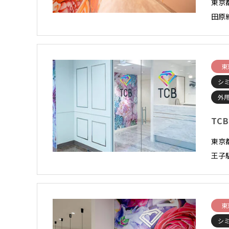
東京
田原
東
シ
外
TC
東京
王子
東
シ