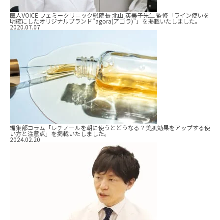
医人VOICE フェミークリニック総院長 北山 英美子先生 監修「ライン使いを
明確にしたオリジナルブランド”agora(アゴラ)”」を掲載いたしました。
2020.07.07
編集部コラム「レチノールを朝に使うとどうなる？美肌効果をアップする使
い方と注意点」を掲載いたしました。
2024.02.20