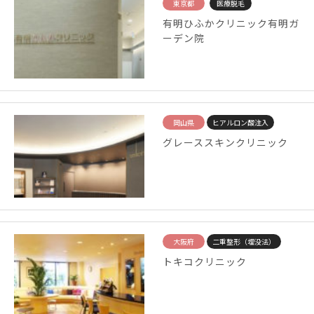
東京都
医療脱毛
有明ひふかクリニック有明ガ
ーデン院
岡山県
ヒアルロン酸注入
グレーススキンクリニック
大阪府
二重整形（埋没法）
トキコクリニック