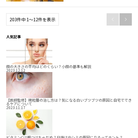
203件中 1〜12件を表示


人気記事
顔の大きさの平均はどのくらい？小顔の基準も解説
2023.12.12
【医師監修】稗粒腫の治し方は？気になる白いブツブツの原因と自宅ででき
るケアについて
2023.11.17
ビタミンCは朝つけちゃだめ？日焼けやシミの原因になるってホント？