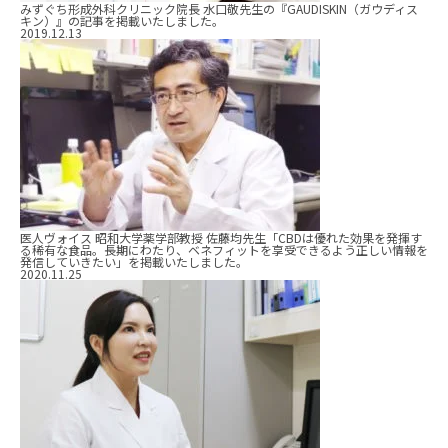
みずぐち形成外科クリニック院長 水口敬先生の『GAUDISKIN（ガウディス
キン）』の記事を掲載いたしました。
2019.12.13
医人ヴォイス 昭和大学薬学部教授 佐藤均先生「CBDは優れた効果を発揮す
る稀有な食品。長期にわたり、ベネフィットを享受できるよう正しい情報を
発信していきたい」を掲載いたしました。
2020.11.25