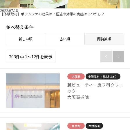
2022.07.18
【体験取材】ポテンツァの効果は？経過や効果の実感はいつから？
並べ替え条件
新しい順
古い順
閲覧数順
203件中 1〜12件を表示


大阪府
小顔注射（BNLS注射）
麗ビューティー皮フ科クリニ
ック
大阪高槻院
東京都
医療脱毛