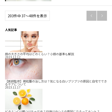
203件中 37〜48件を表示


人気記事
顔の大きさの平均はどのくらい？小顔の基準も解説
2023.12.12
【医師監修】稗粒腫の治し方は？気になる白いブツブツの原因と自宅ででき
るケアについて
2023.11.17
ビタミンCは朝つけちゃだめ？日焼けやシミの原因になるってホント？