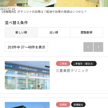
2022.07.18
【体験取材】ポテンツァの効果は？経過や効果の実感はいつから？
並べ替え条件
新しい順
古い順
閲覧数順
203件中 37〜48件を表示


三重県
二重整形（埋没法）
三重美容クリニック
佐賀県
医療脱毛