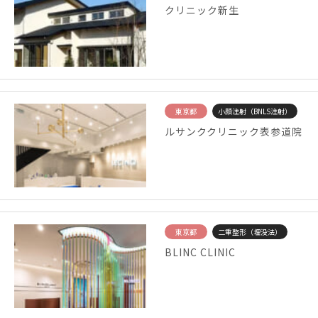
クリニック新生
東京都
小顔注射（BNLS注射）
ルサンククリニック表参道院
東京都
二重整形（埋没法）
BLINC CLINIC