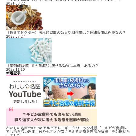
2021.09.22
【教えてドクター】防風通聖散の効果や副作用は？長期服用は危険なの？
2023.07.27
【薬剤師監修】ミヤBM錠に痩せる効果は本当にあるの？
2023.11.10
新着記事
わたしの名医Youtube アルバアレルギークリニック札幌「ニキビが皮膚科
でも治らない理由｜繰り返す人が次に考える治療を医師が解説」を公開いた
しました。