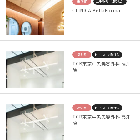
東京都
二重整形（埋没法）
CLINICA BellaForma
福井県
ヒアルロン酸注入
TCB東京中央美容外科 福井
院
高知県
ヒアルロン酸注入
TCB東京中央美容外科 高知
院