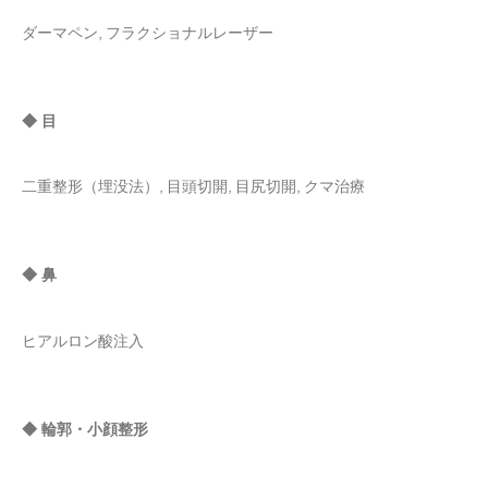
ダーマペン, フラクショナルレーザー
◆ 目
二重整形（埋没法）, 目頭切開, 目尻切開, クマ治療
◆ 鼻
ヒアルロン酸注入
◆ 輪郭・小顔整形