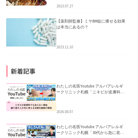
2023.07.27
【薬剤師監修】ミヤBM錠に痩せる効果
は本当にあるの？
2023.11.10
新着記事
わたしの名医Youtube アルバアレルギ
ークリニック札幌「ニキビが皮膚科で
も治らない理由｜繰り返す人が次に考
える治療を医師が解説」を公開いたし
ました。
2026.08.07
わたしの名医Youtube アルバアレルギ
ークリニック札幌「30代から急に老け