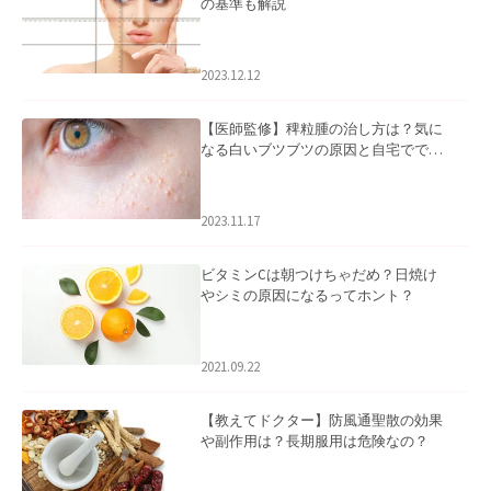
の基準も解説
2023.12.12
【医師監修】稗粒腫の治し方は？気に
なる白いブツブツの原因と自宅ででき
るケアについて
2023.11.17
ビタミンCは朝つけちゃだめ？日焼け
やシミの原因になるってホント？
2021.09.22
【教えてドクター】防風通聖散の効果
や副作用は？長期服用は危険なの？