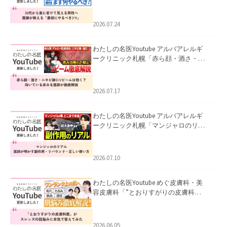
て見える男性へ｜医師が教える「最初
にやるべき3つ」」を公開いたしまし
た。
2026.07.24
わたしの名医Youtube アルバアレルギ
ークリニック札幌「赤ら顔・酒さ・ニ
キビ跡にVビームは効く？向いている赤
みを医師が徹底解説」を公開いたしま
した。
2026.07.17
わたしの名医Youtube アルバアレルギ
ークリニック札幌「マンジャロのリア
ル｜医師が明かす副作用・リバウン
ド・正しい使い方」を公開いたしまし
た。
2026.07.10
わたしの名医Youtube めぐ皮膚科・美
容皮膚科「”とおりすがりの皮膚科
医”がスレッズの肌悩みに本気で答えて
みた」を公開いたしました。
2026.06.05