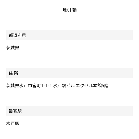
地引 輔
都道府県
茨城県
住 所
茨城県水戸市宮町1-1-1 水戸駅ビル エクセル本館5階
最寄駅
水戸駅