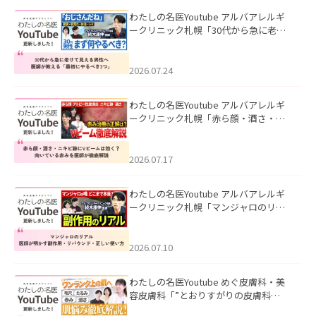
わたしの名医Youtube アルバアレルギ
ークリニック札幌「30代から急に老け
て見える男性へ｜医師が教える「最初
にやるべき3つ」」を公開いたしまし
た。
2026.07.24
わたしの名医Youtube アルバアレルギ
ークリニック札幌「赤ら顔・酒さ・ニ
キビ跡にVビームは効く？向いている赤
みを医師が徹底解説」を公開いたしま
した。
2026.07.17
わたしの名医Youtube アルバアレルギ
ークリニック札幌「マンジャロのリア
ル｜医師が明かす副作用・リバウン
ド・正しい使い方」を公開いたしまし
た。
2026.07.10
わたしの名医Youtube めぐ皮膚科・美
容皮膚科「”とおりすがりの皮膚科
医”がスレッズの肌悩みに本気で答えて