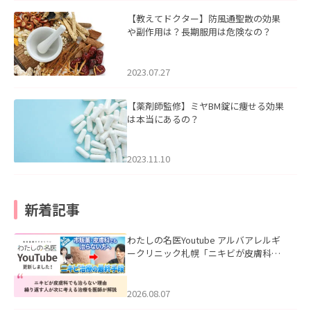
【教えてドクター】防風通聖散の効果
や副作用は？長期服用は危険なの？
2023.07.27
【薬剤師監修】ミヤBM錠に痩せる効果
は本当にあるの？
2023.11.10
新着記事
わたしの名医Youtube アルバアレルギ
ークリニック札幌「ニキビが皮膚科で
も治らない理由｜繰り返す人が次に考
える治療を医師が解説」を公開いたし
ました。
2026.08.07