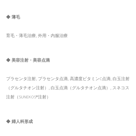
◆ 薄毛
育毛・薄毛治療, 外用・内服治療
◆ 美容注射・美容点滴
プラセンタ注射, プラセンタ点滴, 高濃度ビタミンC点滴, 白玉注射
（グルタチオン注射）, 白玉点滴（グルタチオン点滴）, スネコス
注射（SUNEKOS®注射）
◆ 婦人科形成