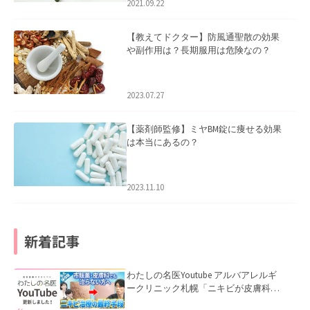
2021.09.22
【教えてドクター】防風通聖散の効果
や副作用は？長期服用は危険なの？
2023.07.27
【薬剤師監修】ミヤBM錠に痩せる効果
は本当にあるの？
2023.11.10
新着記事
わたしの名医Youtube アルバアレルギ
ークリニック札幌「ニキビが皮膚科で
も治らない理由｜繰り返す人が次に考