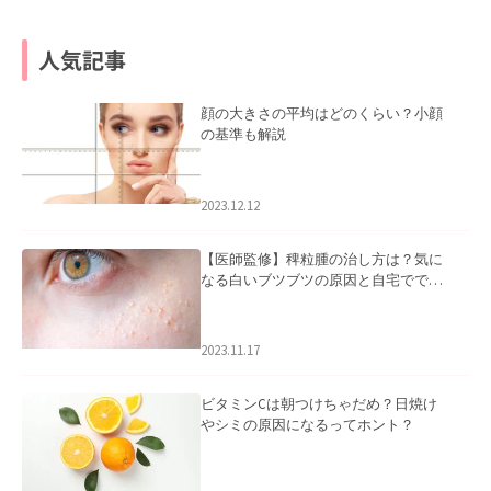
人気記事
顔の大きさの平均はどのくらい？小顔
の基準も解説
2023.12.12
【医師監修】稗粒腫の治し方は？気に
なる白いブツブツの原因と自宅ででき
るケアについて
2023.11.17
ビタミンCは朝つけちゃだめ？日焼け
やシミの原因になるってホント？