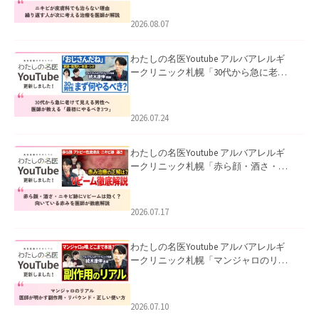
える治療を医師が解説」を公開いたし
ました。
2026.08.07
わたしの名医Youtube アルバアレルギ
ークリニック札幌「30代から急に老け
て見える男性へ｜医師が教える「最初
にやるべき3つ」」を公開いたしまし
た。
2026.07.24
わたしの名医Youtube アルバアレルギ
ークリニック札幌「赤ら顔・酒さ・ニ
キビ跡にVビームは効く？向いている赤
みを医師が徹底解説」を公開いたしま
した。
2026.07.17
わたしの名医Youtube アルバアレルギ
ークリニック札幌「マンジャロのリア
ル｜医師が明かす副作用・リバウン
ド・正しい使い方」を公開いたしまし
た。
2026.07.10