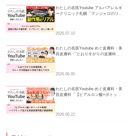
わたしの名医Youtube アルバアレルギ
ークリニック札幌「マンジャロのリア
ル｜医師が明かす副作用・リバウン
ド・正しい使い方」を公開いたしまし
た。
2026.07.10
わたしの名医Youtube めぐ皮膚科・美
容皮膚科「”とおりすがりの皮膚科
医”がスレッズの肌悩みに本気で答えて
みた」を公開いたしました。
2026.06.05
わたしの名医Youtube めぐ皮膚科・美
容皮膚科「【ヒアルロン酸×ボトック
ス併用】ハイブリッド注入を美容皮膚
科医が徹底解説」を公開いたしまし
た。
2026.05.22