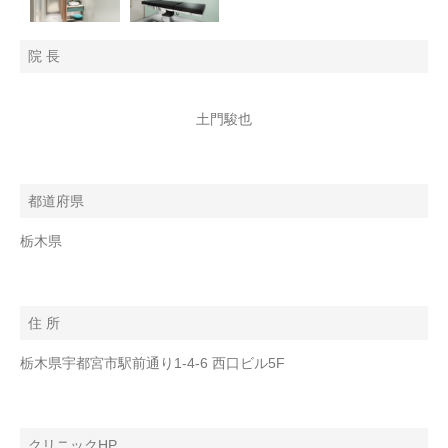
院 長
土門駿也
都道府県
栃木県
住 所
栃木県宇都宮市駅前通り1-4-6 西口ビル5F
クリニックHP