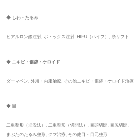
◆ しわ・たるみ
ヒアルロン酸注射, ボトックス注射, HIFU（ハイフ）, 糸リフト
◆ ニキビ・傷跡・ケロイド
ダーマペン, 外用・内服治療, その他ニキビ・傷跡・ケロイド治療
◆ 目
二重整形（埋没法）, 二重整形（切開法）, 目頭切開, 目尻切開,
まぶたのたるみ整形, クマ治療, その他目・目元整形