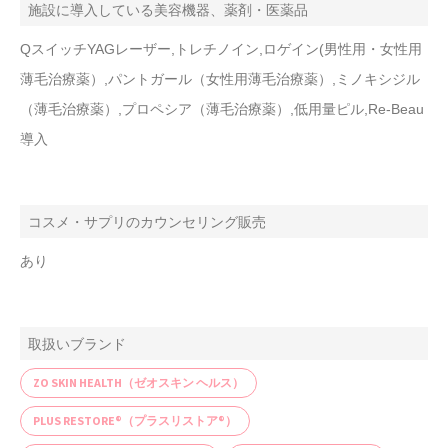
施設に導入している美容機器、薬剤・医薬品
QスイッチYAGレーザー,トレチノイン,ロゲイン(男性用・女性用
薄毛治療薬）,パントガール（女性用薄毛治療薬）,ミノキシジル
（薄毛治療薬）,プロペシア（薄毛治療薬）,低用量ピル,Re-Beau
導入
コスメ・サプリのカウンセリング販売
あり
取扱いブランド
ZO SKIN HEALTH（ゼオスキン ヘルス）
PLUS RESTORE®（プラスリストア®）