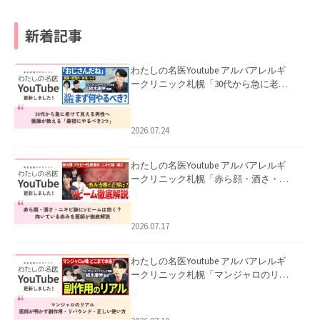
新着記事
わたしの名医Youtube アルバアレルギ
ークリニック札幌「30代から急に老け
て見える男性へ｜医師が教える「最初
にやるべき3つ」」を公開いたしまし
た。
2026.07.24
わたしの名医Youtube アルバアレルギ
ークリニック札幌「赤ら顔・酒さ・ニ
キビ跡にVビームは効く？向いている赤
みを医師が徹底解説」を公開いたしま
した。
2026.07.17
わたしの名医Youtube アルバアレルギ
ークリニック札幌「マンジャロのリア
ル｜医師が明かす副作用・リバウン
ド・正しい使い方」を公開いたしまし
た。