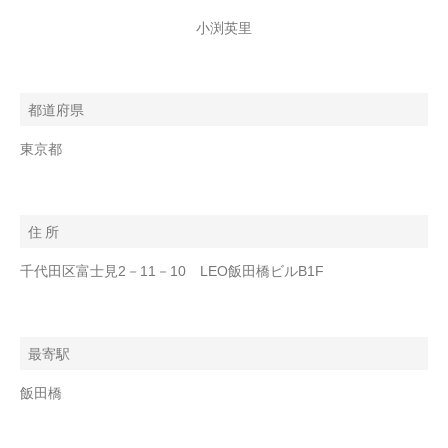
小渕英里
都道府県
東京都
住 所
千代田区富士見2－11－10 LEO飯田橋ビルB1F
最寄駅
飯田橋