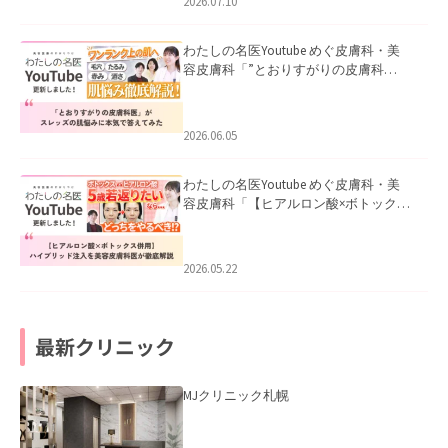
2026.07.10
わたしの名医Youtube めぐ皮膚科・美
容皮膚科「”とおりすがりの皮膚科
医”がスレッズの肌悩みに本気で答えて
みた」を公開いたしました。
2026.06.05
わたしの名医Youtube めぐ皮膚科・美
容皮膚科「【ヒアルロン酸×ボトックス
併用】ハイブリッド注入を美容皮膚科
医が徹底解説」を公開いたしました。
2026.05.22
最新クリニック
MJクリニック札幌